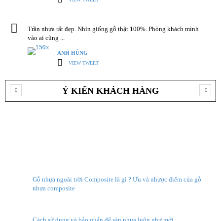
Trần nhựa rất đẹp. Nhìn giống gỗ thật 100%. Phòng khách mình
vào ai cũng ...
ANH HÙNG
VIEW TWEET
Ý KIẾN KHÁCH HÀNG
Tin tức
Gỗ nhựa ngoài trời Composite là gì ? Ưu và nhược điểm của gỗ
nhựa composite
Cách sử dụng và bảo quản để sàn nhựa luôn như mới