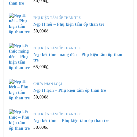
50,000
₫
,
TẤM NHỰA GIẢ GỖ
TRẦN NHỰA NANO
PHỤ KIỆN TẤM ỐP THAN TRE
Tấm ốp nhựa Nano Bình Minh BM 801
Nẹp H nối – Phụ kiện tấm ốp than tre
160,000
₫
–
190,000
₫
50,000
₫
Tấm ốp tường pvc nano hay ...
PHỤ KIỆN TẤM ỐP THAN TRE
Nẹp kết thúc máng đèn – Phụ kiện tấm ốp than
LỰA CHỌN CÁC TÙY CHỌN
tre
65,000
₫
TRẦN NHỰA NANO
CHƯA PHÂN LOẠI
Tấm ốp nhựa Nano Hoàng Hải HH908
Nẹp H lệch – Phụ kiện tấm ốp than tre
160,000
₫
50,000
₫
Tấm ốp tường pvc nano hay ...
PHỤ KIỆN TẤM ỐP THAN TRE
LỰA CHỌN CÁC TÙY CHỌN
Nẹp kết thúc – Phụ kiện tấm ốp than tre
50,000
₫