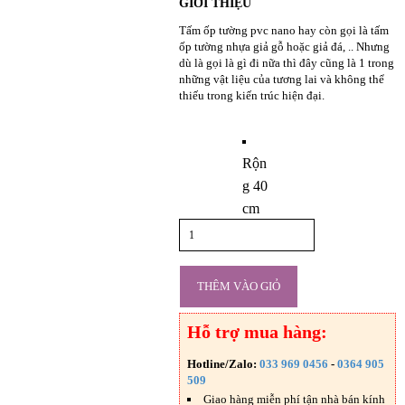
GIỚI THIỆU
Tấm ốp tường pvc nano hay còn gọi là tấm
ốp tường nhựa giả gỗ hoặc giả đá, .. Nhưng
dù là gọi là gì đi nữa thì đây cũng là 1 trong
những vật liệu của tương lai và không thể
thiếu trong kiến trúc hiện đại.
Chiều rộng
Rộn
g 40
cm
THÊM VÀO GIỎ
Hỗ trợ mua hàng:
Hotline/Zalo:
033 969 0456
-
0364 905
509
Giao hàng miễn phí tận nhà bán kính