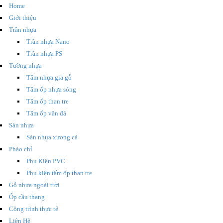
Home
Giới thiệu
Trần nhựa
Trần nhựa Nano
Trần nhựa PS
Tường nhựa
Tấm nhựa giả gỗ
Tấm ốp nhựa sóng
Tấm ốp than tre
Tấm ốp vân đá
Sàn nhựa
Sàn nhựa xương cá
Phào chỉ
Phụ Kiện PVC
Phụ kiện tấm ốp than tre
Gỗ nhựa ngoài trời
Ốp cầu thang
Công trình thực tế
Liên Hệ