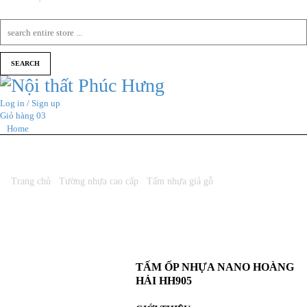
Log in / Sign up
Giỏ hàng
03
Home
Trang chủ
/
Tường nhựa cao cấp
/
Tấm nhựa giả gỗ
/ Tấm ốp nhựa Nano
Hoàng Hải HH905
TẤM ỐP NHỰA NANO HOÀNG
HẢI HH905