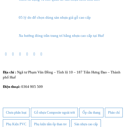
05 lý do để chọn dùng sàn nhựa giả gỗ cao cấp
Xu hướng đóng trần trang trí bằng nhựa cao cấp tại Huế
Thông tin
Địa chỉ :
Ngã tư Phạm Văn Đồng – Tỉnh lộ 10 – 187 Trần Hưng Đạo – Thành
phố Huế
Điện thoại:
0364 905 509
Tính Năng
Chưa phân loại
Gỗ nhựa Composite ngoài trời
Ốp cầu thang
Phào chỉ
Phụ Kiện PVC
Phụ kiện tấm ốp than tre
Sàn nhựa cao cấp