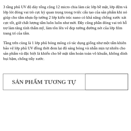
3 tầng phủ UV độ dày tổng cộng 12 micro chia làm các lớp bề mặt, lớp đệm và
lớp lót đóng vai trò cực kỳ quan trọng trong tviệc cấu tạo của sản phẩm khi nó
giúp cho tấm nhựa ốp tường 2 lớp kiến trúc nano có khả năng chống xước xát
cực tốt, giữ chất lượng tấm luôn luôn như mới. Đây cũng phần đóng vai trò hỗ
trợ làm tăng tính thẩm mỹ, làm tôn lên vẻ đẹp tường đường nét của lớp film
trang trí của tấm.
Tầng trên cùng là 1 lớp phủ bóng mỏng có tác dụng giống như một tấm khiên
bảo vệ lớp phủ UV đồng thời đem lại độ sáng bóng và nhẵn mịn tự nhiên cho
sản phẩm và đặc biệt là khiến cho bề mặt tấm hoàn toàn vô khuẩn, không dính
bụi bặm, chống trầy xước.
SẢN PHẨM TƯƠNG TỰ
TRẦN NHỰA NANO
Tấm ốp nhựa Nano Hoàng Hải HH914
160,000
₫
Tấm ốp tường pvc nano hay ...