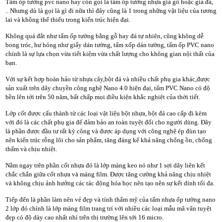
Tấm ốp tường pvc nano hay còn gọi là tấm ốp tường nhựa giả gỗ hoặc giả đá,
.. Nhưng dù là gọi là gì đi nữa thì đây cũng là 1 trong những vật liệu của tương
lai và không thể thiếu trong kiến trúc hiện đại.
Không quá đắt như tấm ốp tường bằng gỗ hay đá tự nhiên, cũng không dễ
bong tróc, hư hỏng như giấy dán tường, tấm xốp dán tường, tấm ốp PVC nano
chính là sự lựa chọn vừa tiết kiệm vừa chất lượng cho không gian nội thất của
bạn.
Với sự kết hợp hoàn hảo từ nhựa cây,bột đá và nhiều chất phụ gia khác,được
sản xuất trên dây chuyền công nghệ Nano 4.0 hiện đại, tấm PVC Nano có độ
bền lên tới trên 50 năm, bất chấp mọi điều kiện khắc nghiệt của thời tiết.
Lớp cốt được cấu thành từ các loại vật liệu bột nhựa, bột đá cao cấp đi kèm
với đó là các chất phụ gia để đảm bảo an toàn tuyệt đối cho người dùng. Đây
là phần được đầu tư rất kỳ công và được áp dụng với công nghệ ép đùn tạo
nên kiến trúc rỗng lõi cho sản phẩm, tăng đáng kể khả năng chống ồn, chống
thấm và chịu nhiệt.
Nằm ngay trên phần cốt nhựa đó là lớp màng keo nó như 1 sợi dây liên kết
chắc chắn giữa cốt nhựa và màng film. Được tăng cường khả năng chịu nhiệt
và không chịu ảnh hưởng các tác động hóa học nên tạo nên sự kết dính tối đa.
Tiếp đến là phần làm nên vẻ đẹp và tính thẩm mỹ của tấm nhựa ốp tường nano
2 lớp đó chính là lớp màng film trang trí với nhiều các loại mẫu mã vân tuyệt
đẹp có độ dày cao nhất nhì trên thị trường lên tới 16 micro.