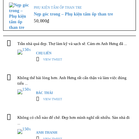
,
TẤM NHỰA GIẢ GỖ
TRẦN NHỰA NANO
PHỤ KIỆN TẤM ỐP THAN TRE
Tấm ốp nhựa Nano Bình Minh BM 810
Nẹp góc trong – Phụ kiện tấm ốp than tre
50,000
₫
160,000
₫
–
190,000
₫
Tấm ốp tường pvc nano hay ...
Trần nhà quá đẹp. Thợ làm kỹ và sạch sẽ. Cám ơn Anh Hưng đã ...
LỰA CHỌN CÁC TÙY CHỌN
CHỊ LIÊN
VIEW TWEET
Không thể hài lòng hơn. Anh Hưng rất cẩn thận và làm việc đúng
tiến ...
BÁC THÁI
VIEW TWEET
Không có chỗ nào để chê. Đẹp hơn mình nghĩ rất nhiều. Sàn nhà đi
...
ANH THANH
VIEW TWEET