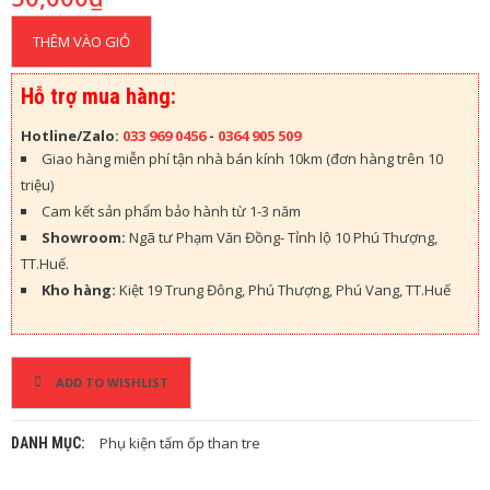
H
Ự
THÊM VÀO GIỎ
A
Hỗ trợ mua hàng:
T
Ư
Hotline/Zalo:
033 969 0456
-
0364 905 509
Ờ
N
Giao hàng miễn phí tận nhà bán kính 10km (đơn hàng trên 10
G
triệu)
N
Cam kết sản phẩm bảo hành từ 1-3 năm
H
Ự
Showroom:
Ngã tư Phạm Văn Đồng- Tỉnh lộ 10 Phú Thượng,
A
TT.Huế.
Kho hàng:
Kiệt 19 Trung Đông, Phú Thượng, Phú Vang, TT.Huế
S
À
N
N
ADD TO WISHLIST
H
Ự
A
Phụ kiện tấm ốp than tre
DANH MỤC:
P