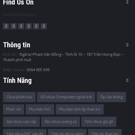
Find Us On
Social Connection
Thông tin
Địa chỉ :
Ngã tư Phạm Văn Đồng – Tỉnh lộ 10 – 187 Trần Hưng Đạo –
Thành phố Huế
Điện thoại:
0364 905 509
Tính Năng
Chưa phân loại
Gỗ nhựa Composite ngoài trời
Ốp cầu thang
Phào chỉ
Phụ Kiện PVC
Phụ kiện tấm ốp than tre
Sàn nhựa cao cấp
Sàn nhựa xương cá
Tấm nhựa giả gỗ
Tấm nhựa PVC vân đá
Tấm ốp nhựa sóng
Tấm ốp than tre