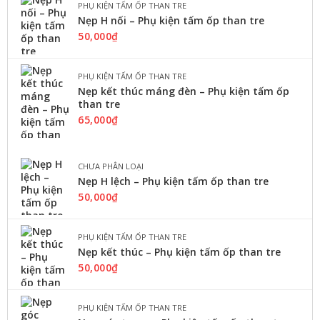
PHỤ KIỆN TẤM ỐP THAN TRE
50,000
₫
Nẹp H nối – Phụ kiện tấm ốp than tre
L
50,000
₫
I
THÊM VÀO GIỎ
Ê
N
PHỤ KIỆN TẤM ỐP THAN TRE
H
Nẹp kết thúc máng đèn – Phụ kiện tấm ốp
Ệ
than tre
65,000
₫
CHƯA PHÂN LOẠI
Nẹp H lệch – Phụ kiện tấm ốp than tre
50,000
₫
PHỤ KIỆN TẤM ỐP THAN TRE
Nẹp kết thúc – Phụ kiện tấm ốp than tre
50,000
₫
PHỤ KIỆN TẤM ỐP THAN TRE