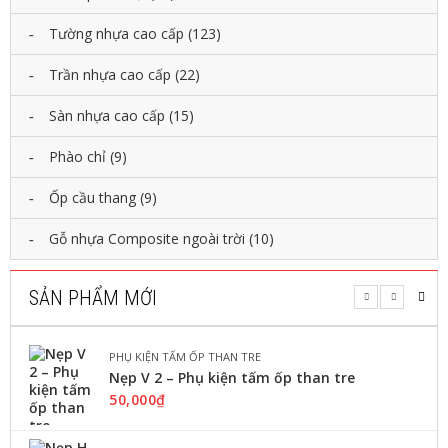
P
PHỤ KIỆN TẤM ỐP THAN TRE
C
Tường nhựa cao cấp
(123)
Nẹp góc ngoài – Phụ kiện tấm ốp
Ầ
than tre
U
Trần nhựa cao cấp
(22)
T
50,000
₫
H
Kích thước: 5 ly ...
A
Sàn nhựa cao cấp
(15)
N
G
Phào chỉ
(9)
THÊM VÀO GIỎ
C
Ốp cầu thang
(9)
Ô
N
Gỗ nhựa Composite ngoài trời
PHỤ KIỆN TẤM ỐP THAN TRE
(10)
G
Nẹp V 2 – Phụ kiện tấm ốp than tre
T
R
50,000
₫
SẢN PHẨM MỚI
Ì
N
THÊM VÀO GIỎ
H
T
PHỤ KIỆN TẤM ỐP THAN TRE
H
Nẹp V 2 – Phụ kiện tấm ốp than tre
Ự
50,000
₫
PHỤ KIỆN TẤM ỐP THAN TRE
C
T
Nẹp góc trong – Phụ kiện tấm ốp
Ế
than tre