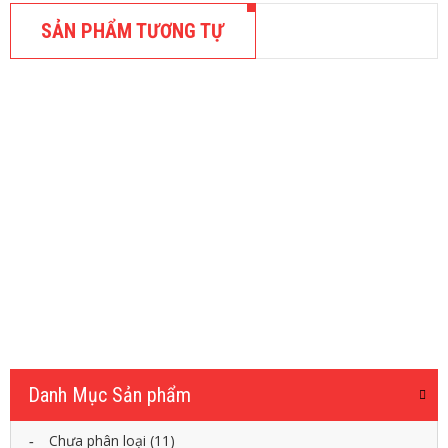
H
À
SẢN PHẨM TƯƠNG TỰ
O
C
H
Ỉ
PHỤ KIỆN TẤM ỐP THAN TRE
Nẹp kết thúc máng đèn – Phụ kiện
G
tấm ốp than tre
Ỗ
65,000
₫
N
H
Ự
THÊM VÀO GIỎ
A
N
G
O
PHỤ KIỆN TẤM ỐP THAN TRE
À
Nẹp H nối – Phụ kiện tấm ốp than tre
I
T
50,000
₫
R
Ờ
THÊM VÀO GIỎ
I
Danh Mục Sản phẩm
Ố
Chưa phân loại
(11)