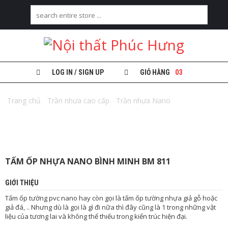
H
O
M
E
LOG IN / SIGN UP
GIỎ HÀNG
03
G
Trang chủ
I
/
Trần nhựa cao cấp
/
Trần nhựa Nano
/ Tấm ốp nhựa
Ớ
Nano Bình Minh BM 811
I
T
H
I
Ệ
TẤM ỐP NHỰA NANO BÌNH MINH BM 811
U
GIỚI THIỆU
T
R
Tấm ốp tường pvc nano hay còn gọi là tấm ốp tường nhựa giả gỗ hoặc
Ầ
giả đá, .. Nhưng dù là gọi là gì đi nữa thì đây cũng là 1 trong những vật
N
liệu của tương lai và không thể thiếu trong kiến trúc hiện đại.
N