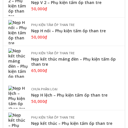
Nẹp V 2 – Phụ kiện tấm ốp than tre
Tấm ốp tường pvc nano hay ...
50,000
₫
LỰA CHỌN CÁC TÙY CHỌN
PHỤ KIỆN TẤM ỐP THAN TRE
Nẹp H nối – Phụ kiện tấm ốp than tre
50,000
₫
TRẦN NHỰA NANO
Tấm ốp nhựa Nano Bình Minh BM
PHỤ KIỆN TẤM ỐP THAN TRE
816
Nẹp kết thúc máng đèn – Phụ kiện tấm ốp
160,000
₫
–
190,000
₫
than tre
Tấm ốp tường pvc nano hay ...
65,000
₫
LỰA CHỌN CÁC TÙY CHỌN
CHƯA PHÂN LOẠI
Nẹp H lệch – Phụ kiện tấm ốp than tre
50,000
₫
,
TẤM NHỰA GIẢ GỖ
TRẦN NHỰA NANO
Tấm ốp nhựa Nano Hoàng Hải HH905
PHỤ KIỆN TẤM ỐP THAN TRE
160,000
₫
Nẹp kết thúc – Phụ kiện tấm ốp than tre
Tấm ốp tường pvc nano hay ...