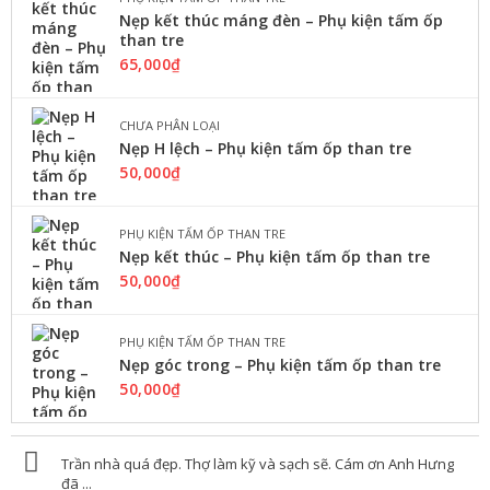
Nẹp kết thúc máng đèn – Phụ kiện tấm ốp
than tre
LỰA CHỌN CÁC TÙY CHỌN
65,000
₫
CHƯA PHÂN LOẠI
,
TẤM NHỰA GIẢ GỖ
TRẦN NHỰA NANO
Nẹp H lệch – Phụ kiện tấm ốp than tre
Tấm ốp nhựa Nano Bình Minh BM
50,000
₫
809
160,000
₫
–
190,000
₫
Tấm ốp tường pvc nano hay ...
PHỤ KIỆN TẤM ỐP THAN TRE
Nẹp kết thúc – Phụ kiện tấm ốp than tre
50,000
₫
LỰA CHỌN CÁC TÙY CHỌN
PHỤ KIỆN TẤM ỐP THAN TRE
Nẹp góc trong – Phụ kiện tấm ốp than tre
,
TẤM NHỰA GIẢ GỖ
TRẦN NHỰA NANO
50,000
₫
Tấm ôp An Phúc W063
307,000
₫
Kích thước : 10 * 300cm ...
Trần nhà quá đẹp. Thợ làm kỹ và sạch sẽ. Cám ơn Anh Hưng
đã ...