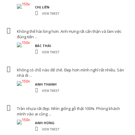
THÊM VÀO GIỎ
CHỊ LIÊN
VIEW TWEET
Không thể hài lòng hơn. Anh Hưng rất cẩn thận và làm việc
đúng tiến ...
BÁC THÁI
VIEW TWEET
Không có chỗ nào để chê. Đẹp hơn mình nghĩ rất nhiều. Sàn
nhà đi ...
ANH THANH
VIEW TWEET
Trần nhựa rất đẹp. Nhìn giống gỗ thật 100%. Phòng khách
mình vào ai cũng ...
ANH HÙNG
VIEW TWEET