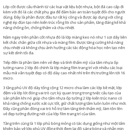
P
Lớp cốt được cấu thành từ các loại vật liệu bột nhựa, bột đá cao cấp đi
C
kèm với đó là các chất phụ gia để đảm bảo an toàn tuyệt đối cho người
Ầ
dùng. Đây là phần được đầu tư rất kỳ công và được áp dụng với công
U
nghệ ép đùn tạo nên kiến trúc rỗng lõi cho sản phẩm, tăng đáng kể khả
T
năng chống ồn, chống thấm và chịu nhiệt.
H
A
Nằm ngay trên phần cốt nhựa đó là lớp màng keo nó như 1 sợi dây liên
N
kết chắc chắn giữa cốt nhựa và màng film. Được tăng cường khả năng
G
chịu nhiệt và không chịu ảnh hưởng các tác động hóa học nên tạo nên
sự kết dính tối đa.
C
Ô
Tiếp đến là phần làm nên vẻ đẹp và tính thẩm mỹ của tấm nhựa ốp
N
tường nano 2 lớp đó chính là lớp màng film trang trí với nhiều các loại
G
mẫu mã vân tuyệt đẹp có độ dày cao nhất nhì trên thị trường lên tới 16
T
micro.
R
3 tầng phủ UV độ dày tổng cộng 12 micro chia làm các lớp bề mặt, lớp
Ì
đệm và lớp lót đóng vai trò cực kỳ quan trọng trong tviệc cấu tạo của
N
sản phẩm khi nó giúp cho tấm nhựa ốp tường 2 lớp kiến trúc nano có
H
khả năng chống xước xát cực tốt, giữ chất lượng tấm luôn luôn như mới.
T
Đây cũng phần đóng vai trò hỗ trợ làm tăng tính thẩm mỹ, làm tôn lên
H
vẻ đẹp tường đường nét của lớp film trang trí của tấm.
Ự
C
Tầng trên cùng là 1 lớp phủ bóng mỏng có tác dụng giống như một tấm
T
khiên bảo vệ lớp phủ UV đồng thời đem lại độ sáng bóng và nhẵn mịn
Ế