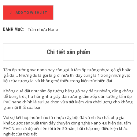
H
À
O
ADD TO WISHLIST
C
H
Ỉ
Trần nhựa Nano
DANH MỤC:
G
Ỗ
Chi tiết sản phẩm
N
H
Ự
Tấm ốp tường pvc nano hay còn gọi là tấm ốp tường nhựa giả gỗ hoặc
A
giả đá, .. Nhưng dù là gọi là gì đi nữa thì đây cũng là 1 trong những vật
N
liệu của tương lai và không thể thiếu trong kiến trúc hiện đại.
G
O
Không quá đắt như tấm ốp tường bằng gỗ hay đá tự nhiên, cũng không
À
dễ bong tróc, hư hỏng như giấy dán tường, tấm xốp dán tường, tấm ốp
I
PVC nano chính là sự lựa chọn vừa tiết kiệm vừa chất lượng cho không
T
gian nội thất của bạn.
R
Ờ
Với sự kết hợp hoàn hảo từ nhựa cây,bột đá và nhiều chất phụ gia
I
khác,được sản xuất trên dây chuyền công nghệ Nano 4.0 hiện đại, tấm
PVC Nano có độ bền lên tới trên 50 năm, bất chấp mọi điều kiện khắc
Ố
nghiệt của thời tiết.