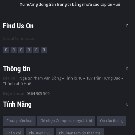
Xu hướng đóng trần trang trí bằng nhựa cao cấp tại Huế
Find Us On
Social Connection
Thông tin
Địa chỉ :
Ngã tư Phạm Văn Đồng – Tỉnh lộ 10 – 187 Trần Hưng Đạo –
Thành phố Huế
Điện thoại:
0364 905 509
Tính Năng
Chưa phân loại
Gỗ nhựa Composite ngoài trời
Ốp cầu thang
Phào chỉ
Phụ Kiện PVC
Phụ kiện tấm ốp than tre