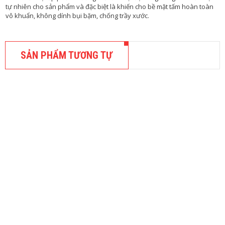
tự nhiên cho sản phẩm và đặc biệt là khiến cho bề mặt tấm hoàn toàn
vô khuẩn, không dính bụi bặm, chống trầy xước.
L
I
Ê
N
SẢN PHẨM TƯƠNG TỰ
H
Ệ
,
TRẦN NHỰA CAO CẤP
TRẦN NHỰA NANO
Tấm ốp nhựa Nano Hoàng Hải HH916
160,000
₫
Tấm ốp tường pvc nano hay ...
LỰA CHỌN CÁC TÙY CHỌN
,
TẤM NHỰA GIẢ GỖ
TRẦN NHỰA NANO
Tấm ốp nhựa Nano Bình Minh BM
801