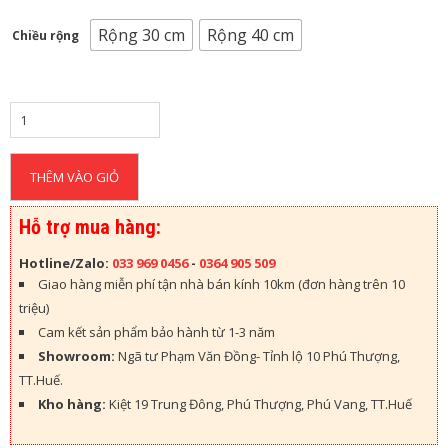
H
Ự
Rộng 30 cm
Rộng 40 cm
Chiều rộng
A
T
Ư
Ờ
N
G
THÊM VÀO GIỎ
N
H
Ự
Hỗ trợ mua hàng:
A
Hotline/Zalo:
033 969 0456
-
0364 905 509
S
Giao hàng miễn phí tận nhà bán kính 10km (đơn hàng trên 10
À
triệu)
N
Cam kết sản phẩm bảo hành từ 1-3 năm
N
H
Showroom:
Ngã tư Phạm Văn Đồng- Tỉnh lộ 10 Phú Thượng,
Ự
TT.Huế.
A
Kho hàng:
Kiệt 19 Trung Đông, Phú Thượng, Phú Vang, TT.Huế
P