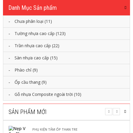
160,000
₫
–
190,000
₫
Danh Mục Sản phẩm
Tấm ốp tường pvc nano hay ...
Chưa phân loại
(11)
LỰA CHỌN CÁC TÙY CHỌN
Tường nhựa cao cấp
(123)
Trần nhựa cao cấp
(22)
,
TẤM NHỰA GIẢ GỖ
TRẦN NHỰA NANO
Tấm ôp An Phúc W126
Sàn nhựa cao cấp
(15)
307,000
₫
Phào chỉ
(9)
Kích thước : 10 * 300cm ...
Ốp cầu thang
(9)
THÊM VÀO GIỎ
Gỗ nhựa Composite ngoài trời
(10)
,
,
SẢN PHẨM MỚI
TẤM NHỰA GIẢ GỖ
TRẦN NHỰA CAO CẤP
TRẦN NHỰA NANO
Tấm ốp nhựa Nano Hoàng Hải HH915
PHỤ KIỆN TẤM ỐP THAN TRE
160,000
₫