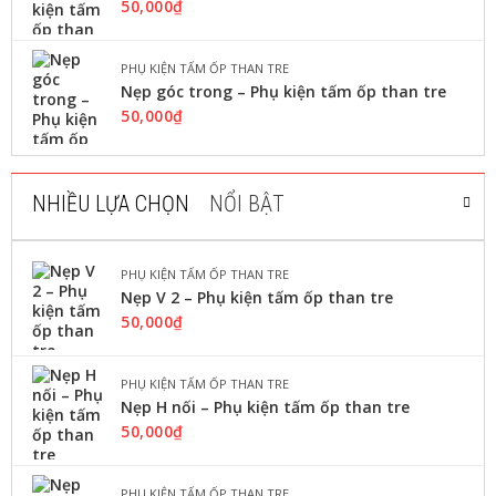
50,000
₫
LỰA CHỌN CÁC TÙY CHỌN
PHỤ KIỆN TẤM ỐP THAN TRE
Nẹp góc trong – Phụ kiện tấm ốp than tre
50,000
₫
,
TẤM NHỰA PVC VÂN ĐÁ
TRẦN NHỰA NANO
Tấm ốp nhựa Nano Bình Minh BM
808
NHIỀU LỰA CHỌN
NỔI BẬT
160,000
₫
–
190,000
₫
Tấm ốp tường pvc nano hay ...
PHỤ KIỆN TẤM ỐP THAN TRE
Nẹp V 2 – Phụ kiện tấm ốp than tre
LỰA CHỌN CÁC TÙY CHỌN
50,000
₫
PHỤ KIỆN TẤM ỐP THAN TRE
TRẦN NHỰA NANO
Nẹp H nối – Phụ kiện tấm ốp than tre
Tấm ốp nhựa Nano Hoàng Hải HH914
50,000
₫
160,000
₫
Tấm ốp tường pvc nano hay ...
PHỤ KIỆN TẤM ỐP THAN TRE