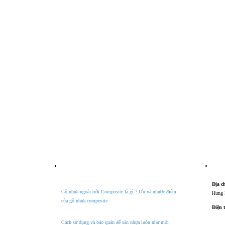
Tin tức
Th
Địa ch
Gỗ nhựa ngoài trời Composite là gì ? Ưu và nhược điểm
Hưng 
của gỗ nhựa composite
Điện 
Cách sử dụng và bảo quản để sàn nhựa luôn như mới