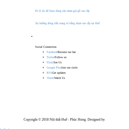
05 lý do để chọn dùng sàn nhựa giả gỗ cao cấp
Xu hướng đóng trần trang trí bằng nhựa cao cấp tại Huế
Find Us On
Social Connection
Facebook
Become our fan
Twitter
Follow us
Flickr
See Us
Google Plus
Join our circle
RSS
Get updates
Vimeo
Watch Us
Copyright © 2018 Nội thất Huế - Phúc Hưng. Designed by
Minh Quang