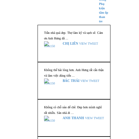
Trần nhà quá đẹp. Thợ làm kỹ và sạch sẽ. Cám
ơn Anh Hưng đã ...
CHỊ LIÊN
VIEW TWEET
Không thể hài lòng hơn. Anh Hưng rất cẩn thận
và làm việc đúng tiến ...
BÁC THÁI
VIEW TWEET
Không có chỗ nào để chê. Đẹp hơn mình nghĩ
rất nhiều. Sàn nhà đi ...
ANH THANH
VIEW TWEET