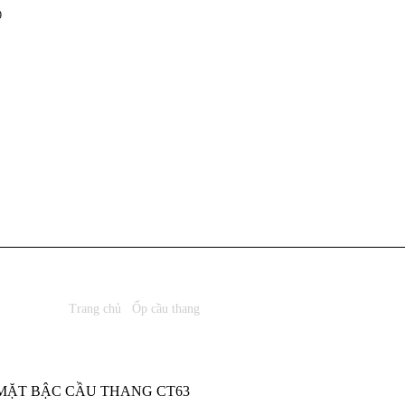
9
Trang chủ
/
Ốp cầu thang
/ Mặt bậc cầu thang CT63
MẶT BẬC CẦU THANG CT63