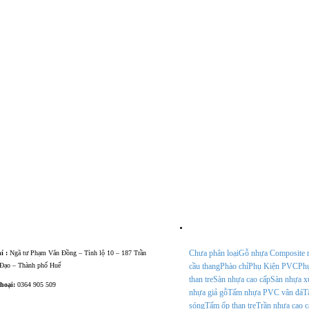
ông tin
Tính Năng
Chưa phân loại
Gỗ nhựa Composite n
ỉ :
Ngã tư Phạm Văn Đồng – Tỉnh lộ 10 – 187 Trần
Đạo – Thành phố Huế
cầu thang
Phào chỉ
Phụ Kiện PVC
Phụ
than tre
Sàn nhựa cao cấp
Sàn nhựa x
thoại:
0364 905 509
nhựa giả gỗ
Tấm nhựa PVC vân đá
T
sóng
Tấm ốp than tre
Trần nhựa cao c