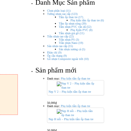
Danh Mục Sản phẩm
Chưa phân loại
(11)
Tường nhựa cao cấp
(123)
Tấm ốp than tre
(17)
Phụ kiện tấm ốp than tre
(6)
Tấm ốp nhựa sóng
(39)
Tấm nhựa PVC vân đá
(52)
Phụ Kiện PVC
(8)
Tấm nhựa giả gỗ
(11)
Trần nhựa cao cấp
(22)
Trần nhựa PS
(3)
Trần nhựa Nano
(19)
Sàn nhựa cao cấp
(15)
Sàn nhựa xương cá
(5)
Phào chỉ
(9)
Ốp cầu thang
(9)
Gỗ nhựa Composite ngoài trời
(10)
Sản phẩm mới
Danh mục:
Phụ kiện tấm ốp than tre
Nẹp V 2 – Phụ kiện tấm ốp than tre
50,000
₫
Danh mục:
Phụ kiện tấm ốp than tre
Nẹp H nối – Phụ kiện tấm ốp than tre
50,000
₫