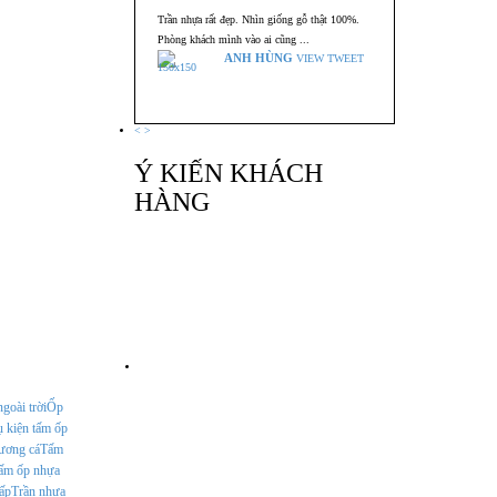
Trần nhựa rất đẹp. Nhìn giống gỗ thật 100%.
Phòng khách mình vào ai cũng ...
ANH HÙNG
VIEW TWEET
<
>
Ý KIẾN KHÁCH
HÀNG
Facebook
goài trời
Ốp
 kiện tấm ốp
ương cá
Tấm
ấm ốp nhựa
ấp
Trần nhựa