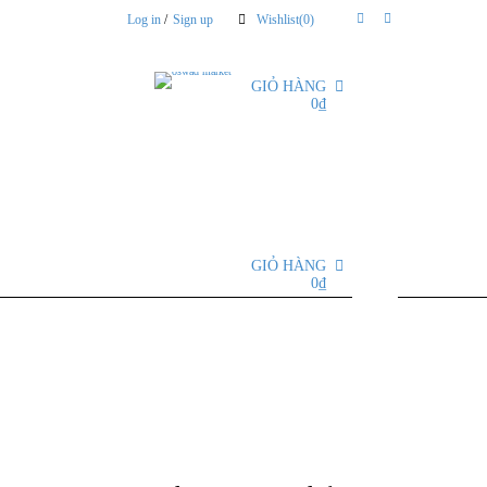
Log in
/
Sign up
Wishlist
(0)
GIỎ HÀNG
0
0
₫
GIỎ HÀNG
0
0
₫