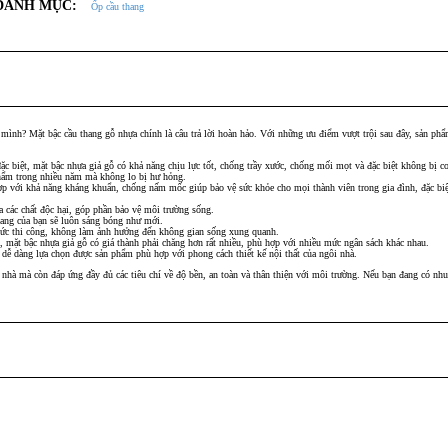
DANH MỤC:
Ốp cầu thang
 mình? Mặt bậc cầu thang gỗ nhựa chính là câu trả lời hoàn hảo. Với những ưu điểm vượt trội sau đây, sản ph
ặc biệt, mặt bậc nhựa giả gỗ có khả năng chịu lực tốt, chống trầy xước, chống mối mọt và đặc biệt không bị c
phẩm trong nhiều năm mà không lo bị hư hỏng.
ợp với khả năng kháng khuẩn, chống nấm mốc giúp bảo vệ sức khỏe cho mọi thành viên trong gia đình, đặc biệt
 các chất độc hại, góp phần bảo vệ môi trường sống.
ang của bạn sẽ luôn sáng bóng như mới.
sức thi công, không làm ảnh hưởng đến không gian sống xung quanh.
ên, mặt bậc nhựa giả gỗ có giá thành phải chăng hơn rất nhiều, phù hợp với nhiều mức ngân sách khác nhau.
dễ dàng lựa chọn được sản phẩm phù hợp với phong cách thiết kế nội thất của ngôi nhà.
à mà còn đáp ứng đầy đủ các tiêu chí về độ bền, an toàn và thân thiện với môi trường. Nếu bạn đang có nhu 