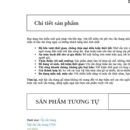
Chi tiết sản phẩm
Bạn đang tìm kiếm một giải pháp vừa bền đẹp, vừa tiết kiệm chi phí cho cầu thang nhà
chắn sẽ làm hài lòng ngay cả những khách hàng khó tính nhất:
Độ bền vượt thời gian, chống chịu mọi điều kiện thời tiết:
Nhờ cấu trúc đ
ngót trong điều kiện khí hậu nóng ẩm. Bạn hoàn toàn yên tâm sử dụng sản 
An toàn tuyệt đối cho cả gia đình:
Bề mặt chống trơn trượt hiệu quả, kết h
người già.
Thân thiện với môi trường:
Sản phẩm được làm từ nhựa tái chế, không chứa
Dễ dàng vệ sinh, tiết kiệm thời gian:
Chỉ cần dùng khăn ẩm lau nhẹ, cầu th
Thi công nhanh chóng, không gây bụi bẩn:
Tiết kiệm thời gian và công 
Giá thành hợp lý:
So với các loại vật liệu khác như gỗ tự nhiên, đá tự nhi
Đa dạng mẫu mã, màu sắc:
Với nhiều kiểu dáng và màu sắc khác nhau, bạn 
Tóm lại,
mặt bậc cầu thang gỗ nhựa không chỉ mang đến vẻ đẹp thẩm mỹ cao cho ngôi nh
hoặc xây mới cầu thang, đừng ngần ngại lựa chọn sản phẩm tuyệt vời này
SẢN PHẨM TƯƠNG TỰ
Danh mục:
Ốp cầu thang
Mặt bậc cầu thang CT65
195,000
₫