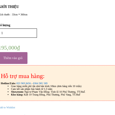
GIỚI THIỆU
ích thước : 33cm * 360cm
ố lượng
195,000
₫
Thêm vào giỏ
Hỗ trợ mua hàng:
Hotline/Zalo:
033 969 0456
-
0364 905 509
Giao hàng miễn phí tận nhà bán kính 10km (đơn hàng trên 10 triệu)
Cam kết sản phẩm bảo hành từ 1-3 năm
Showroom:
Ngã tư Phạm Văn Đồng- Tỉnh lộ 10 Phú Thượng, TT.Huế.
Kho hàng:
Kiệt 19 Trung Đông, Phú Thượng, Phú Vang, TT.Huế
dd to Wishlist