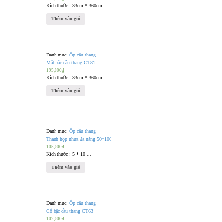
Kích thước : 33cm * 360cm ...
Thêm vào giỏ
Danh mục:
Ốp cầu thang
Mặt bậc cầu thang CT81
195,000
₫
Kích thước : 33cm * 360cm ...
Thêm vào giỏ
Danh mục:
Ốp cầu thang
Thanh hộp nhựa đa năng 50*100
105,000
₫
Kích thước : 5 * 10 ...
Thêm vào giỏ
Danh mục:
Ốp cầu thang
Cổ bậc cầu thang CT63
102,000
₫