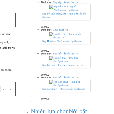
Danh mục:
Phụ kiện tấm ốp than tre
Nẹp kết thúc máng đèn – Phụ kiện tấm ốp
than tre
65,000
₫
Danh mục:
Chưa phân loại
ẩm này chắc
Nẹp H lệch – Phụ kiện tấm ốp than tre
ong vênh, co
 là trẻ nhỏ và
50,000
₫
Danh mục:
Phụ kiện tấm ốp than tre
Nẹp kết thúc – Phụ kiện tấm ốp than tre
cầu cải tạo
50,000
₫
Danh mục:
Phụ kiện tấm ốp than tre
Nẹp góc trong – Phụ kiện tấm ốp than tre
50,000
₫
<
>
Nhiều lựa chọn
Nổi bật