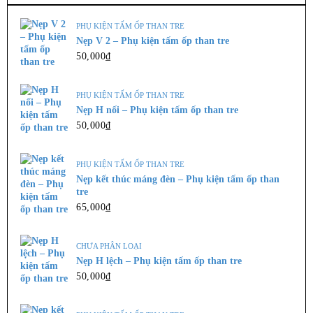
THÊM VÀO GIỎ
PHỤ KIỆN TẤM ỐP THAN TRE
Nẹp V 2 – Phụ kiện tấm ốp than tre
50,000
₫
ỐP CẦU THANG
Mặt bậc cầu thang CT65
PHỤ KIỆN TẤM ỐP THAN TRE
195,000
₫
Nẹp H nối – Phụ kiện tấm ốp than tre
Kích thước : 33cm * 360cm ...
50,000
₫
THÊM VÀO GIỎ
PHỤ KIỆN TẤM ỐP THAN TRE
Nẹp kết thúc máng đèn – Phụ kiện tấm ốp than
tre
65,000
₫
CHƯA PHÂN LOẠI
Nẹp H lệch – Phụ kiện tấm ốp than tre
50,000
₫