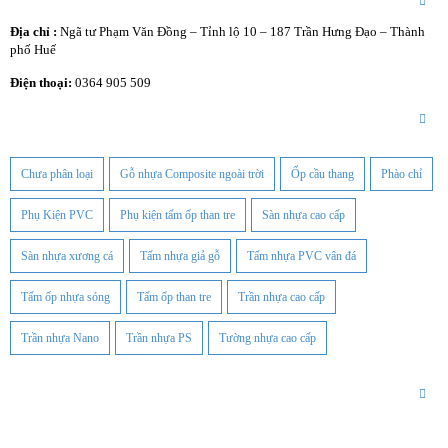
Thông tin
Địa chỉ :
Ngã tư Phạm Văn Đồng – Tỉnh lộ 10 – 187 Trần Hưng Đạo – Thành
phố Huế
Điện thoại:
0364 905 509
Tính Năng
Chưa phân loại
Gỗ nhựa Composite ngoài trời
Ốp cầu thang
Phào chỉ
Phụ Kiện PVC
Phụ kiện tấm ốp than tre
Sàn nhựa cao cấp
Sàn nhựa xương cá
Tấm nhựa giả gỗ
Tấm nhựa PVC vân đá
Tấm ốp nhựa sóng
Tấm ốp than tre
Trần nhựa cao cấp
Trần nhựa Nano
Trần nhựa PS
Tường nhựa cao cấp
Facebook