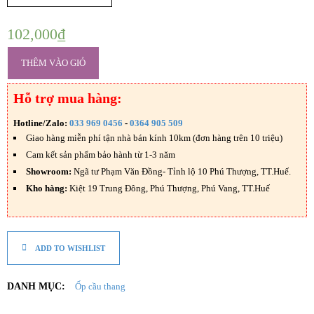
H
Ự
102,000
₫
A
THÊM VÀO GIỎ
T
Ư
Ờ
Hỗ trợ mua hàng:
N
G
Hotline/Zalo:
033 969 0456
-
0364 905 509
N
Giao hàng miễn phí tận nhà bán kính 10km (đơn hàng trên 10 triệu)
H
Ự
Cam kết sản phẩm bảo hành từ 1-3 năm
A
Showroom:
Ngã tư Phạm Văn Đồng- Tỉnh lộ 10 Phú Thượng, TT.Huế.
Kho hàng:
Kiệt 19 Trung Đông, Phú Thượng, Phú Vang, TT.Huế
S
À
N
N
H
ADD TO WISHLIST
Ự
A
DANH MỤC:
Ốp cầu thang
P