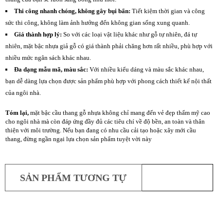
P
C
Thi công nhanh chóng, không gây bụi bẩn:
Tiết kiệm thời gian và công
Ầ
sức thi công, không làm ảnh hưởng đến không gian sống xung quanh.
U
Giá thành hợp lý:
So với các loại vật liệu khác như gỗ tự nhiên, đá tự
T
nhiên, mặt bậc nhựa giả gỗ có giá thành phải chăng hơn rất nhiều, phù hợp với
H
A
nhiều mức ngân sách khác nhau.
N
Đa dạng mẫu mã, màu sắc:
Với nhiều kiểu dáng và màu sắc khác nhau,
G
bạn dễ dàng lựa chọn được sản phẩm phù hợp với phong cách thiết kế nội thất
của ngôi nhà.
C
Ô
N
Tóm lại,
mặt bậc cầu thang gỗ nhựa không chỉ mang đến vẻ đẹp thẩm mỹ cao
G
cho ngôi nhà mà còn đáp ứng đầy đủ các tiêu chí về độ bền, an toàn và thân
T
thiện với môi trường. Nếu bạn đang có nhu cầu cải tạo hoặc xây mới cầu
R
thang, đừng ngần ngại lựa chọn sản phẩm tuyệt vời này
Ì
N
H
T
SẢN PHẨM TƯƠNG TỰ
H
Ự
C
T
ỐP CẦU THANG
Ế