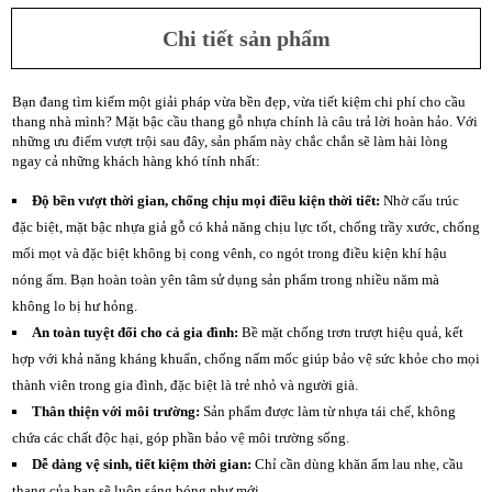
H
À
Chi tiết sản phẩm
O
C
H
Bạn đang tìm kiếm một giải pháp vừa bền đẹp, vừa tiết kiệm chi phí cho cầu
Ỉ
thang nhà mình? Mặt bậc cầu thang gỗ nhựa chính là câu trả lời hoàn hảo. Với
những ưu điểm vượt trội sau đây, sản phẩm này chắc chắn sẽ làm hài lòng
G
ngay cả những khách hàng khó tính nhất:
Ỗ
N
Độ bền vượt thời gian, chống chịu mọi điều kiện thời tiết:
Nhờ cấu trúc
H
đặc biệt, mặt bậc nhựa giả gỗ có khả năng chịu lực tốt, chống trầy xước, chống
Ự
A
mối mọt và đặc biệt không bị cong vênh, co ngót trong điều kiện khí hậu
N
nóng ẩm. Bạn hoàn toàn yên tâm sử dụng sản phẩm trong nhiều năm mà
G
không lo bị hư hỏng.
O
À
An toàn tuyệt đối cho cả gia đình:
Bề mặt chống trơn trượt hiệu quả, kết
I
hợp với khả năng kháng khuẩn, chống nấm mốc giúp bảo vệ sức khỏe cho mọi
T
thành viên trong gia đình, đặc biệt là trẻ nhỏ và người già.
R
Ờ
Thân thiện với môi trường:
Sản phẩm được làm từ nhựa tái chế, không
I
chứa các chất độc hại, góp phần bảo vệ môi trường sống.
Dễ dàng vệ sinh, tiết kiệm thời gian:
Chỉ cần dùng khăn ẩm lau nhẹ, cầu
Ố
thang của bạn sẽ luôn sáng bóng như mới.