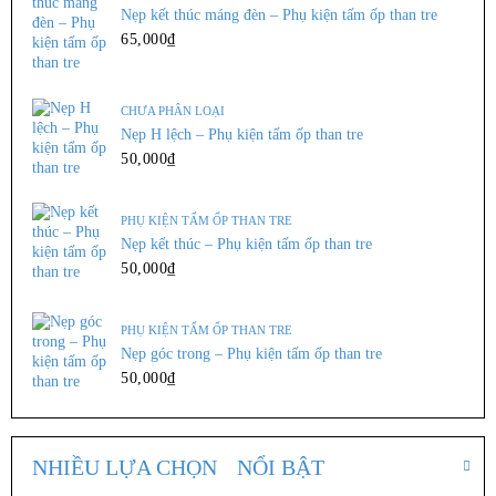
Nẹp kết thúc máng đèn – Phụ kiện tấm ốp than tre
65,000
₫
THÊM VÀO GIỎ
CHƯA PHÂN LOẠI
Nẹp H lệch – Phụ kiện tấm ốp than tre
ỐP CẦU THANG
50,000
₫
cổ bậc cầu thang CT65
102,000
₫
PHỤ KIỆN TẤM ỐP THAN TRE
Kích thước: 20cm * 360cm ...
Nẹp kết thúc – Phụ kiện tấm ốp than tre
50,000
₫
THÊM VÀO GIỎ
PHỤ KIỆN TẤM ỐP THAN TRE
Nẹp góc trong – Phụ kiện tấm ốp than tre
50,000
₫
ỐP CẦU THANG
Cổ bậc cầu thang CT63
102,000
₫
Kích thước: 20cm * 360cm ...
NHIỀU LỰA CHỌN
NỔI BẬT