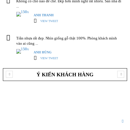
Không có chỗ nào để chê. Đẹp hơn mình nghĩ rất nhiều. Sàn nhà đi
...
ANH THANH
VIEW TWEET
Trần nhựa rất đẹp. Nhìn giống gỗ thật 100%. Phòng khách mình
vào ai cũng ...
ANH HÙNG
VIEW TWEET
Ý KIẾN KHÁCH HÀNG
Tin tức