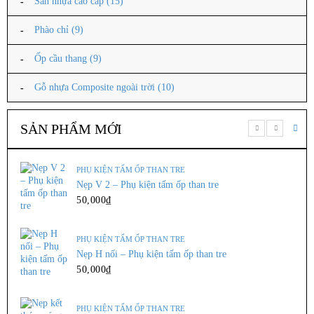
Sàn nhựa cao cấp
(15)
102,000
₫
Kích thước : 20cm * 360cm ...
Phào chỉ
(9)
Ốp cầu thang
(9)
THÊM VÀO GIỎ
Gỗ nhựa Composite ngoài trời
(10)
ỐP CẦU THANG
SẢN PHẨM MỚI
Mặt bậc cầu thang CT63
195,000
₫
Kích thước : 33cm * 360cm ...
PHỤ KIỆN TẤM ỐP THAN TRE
Nẹp V 2 – Phụ kiện tấm ốp than tre
50,000
₫
THÊM VÀO GIỎ
PHỤ KIỆN TẤM ỐP THAN TRE
Nẹp H nối – Phụ kiện tấm ốp than tre
ỐP CẦU THANG
50,000
₫
Thanh hộp đa năng 8×18
375,000
₫
PHỤ KIỆN TẤM ỐP THAN TRE
Kích thước 8 * 18 * ...