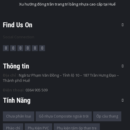
Xu hướng đóng trần trang trí bằng nhựa cao cấp tại Huế
Find Us On
Social Connection
Thông tin
Địa chỉ :
Ngã tư Phạm Văn Đồng – Tỉnh lộ 10 – 187 Trần Hưng Đạo –
Thành phố Huế
Điện thoại:
0364 905 509
Tính Năng
Chưa phân loại
Gỗ nhựa Composite ngoài trời
Ốp cầu thang
Phào chỉ
Phụ Kiện PVC
Phụ kiện tấm ốp than tre