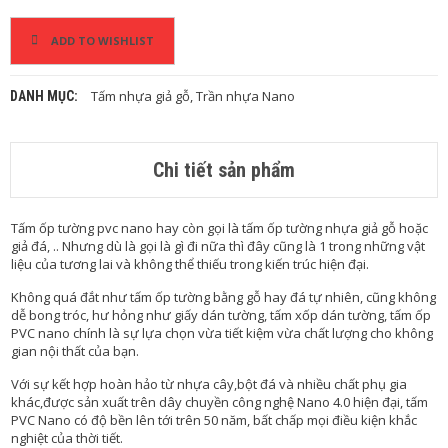
H
À
O
ADD TO WISHLIST
C
H
Ỉ
Tấm nhựa giả gỗ
,
Trần nhựa Nano
DANH MỤC:
G
Ỗ
Chi tiết sản phẩm
N
H
Ự
Tấm ốp tường pvc nano hay còn gọi là tấm ốp tường nhựa giả gỗ hoặc
A
giả đá, .. Nhưng dù là gọi là gì đi nữa thì đây cũng là 1 trong những vật
N
liệu của tương lai và không thể thiếu trong kiến trúc hiện đại.
G
O
Không quá đắt như tấm ốp tường bằng gỗ hay đá tự nhiên, cũng không
À
dễ bong tróc, hư hỏng như giấy dán tường, tấm xốp dán tường, tấm ốp
I
PVC nano chính là sự lựa chọn vừa tiết kiệm vừa chất lượng cho không
T
gian nội thất của bạn.
R
Ờ
Với sự kết hợp hoàn hảo từ nhựa cây,bột đá và nhiều chất phụ gia
I
khác,được sản xuất trên dây chuyền công nghệ Nano 4.0 hiện đại, tấm
PVC Nano có độ bền lên tới trên 50 năm, bất chấp mọi điều kiện khắc
Ố
nghiệt của thời tiết.