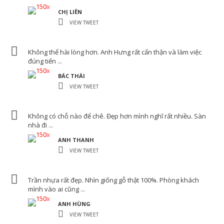
Kích thước : 10 * 300cm ...
CHỊ LIÊN
VIEW TWEET
THÊM VÀO GIỎ
Không thể hài lòng hơn. Anh Hưng rất cẩn thận và làm việc
đúng tiến ...
BÁC THÁI
,
TẤM NHỰA GIẢ GỖ
TRẦN NHỰA NANO
VIEW TWEET
Tấm ốp nhựa Nano Hoàng Hải HH905
160,000
₫
Tấm ốp tường pvc nano hay ...
Không có chỗ nào để chê. Đẹp hơn mình nghĩ rất nhiều. Sàn
nhà đi ...
ANH THANH
LỰA CHỌN CÁC TÙY CHỌN
VIEW TWEET
Trần nhựa rất đẹp. Nhìn giống gỗ thật 100%. Phòng khách
mình vào ai cũng ...
ANH HÙNG
VIEW TWEET