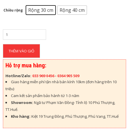
H
Ự
Rộng 30 cm
Rộng 40 cm
Chiều rộng
A
T
Ư
Ờ
N
G
THÊM VÀO GIỎ
N
H
Ự
Hỗ trợ mua hàng:
A
Hotline/Zalo:
033 969 0456
-
0364 905 509
S
Giao hàng miễn phí tận nhà bán kính 10km (đơn hàng trên 10
À
triệu)
N
Cam kết sản phẩm bảo hành từ 1-3 năm
N
H
Showroom:
Ngã tư Phạm Văn Đồng- Tỉnh lộ 10 Phú Thượng,
Ự
TT.Huế.
A
Kho hàng:
Kiệt 19 Trung Đông, Phú Thượng, Phú Vang, TT.Huế
P