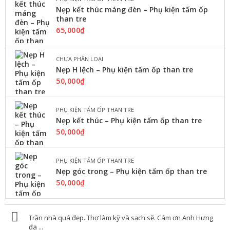
160,000
₫
Nẹp kết thúc máng đèn – Phụ kiện tấm ốp
than tre
Tấm ốp tường pvc nano hay ...
65,000
₫
LỰA CHỌN CÁC TÙY CHỌN
CHƯA PHÂN LOẠI
Nẹp H lệch – Phụ kiện tấm ốp than tre
50,000
₫
,
TẤM NHỰA GIẢ GỖ
TRẦN NHỰA NANO
Tấm ốp nhựa Nano Bình Minh BM
807
PHỤ KIỆN TẤM ỐP THAN TRE
Nẹp kết thúc – Phụ kiện tấm ốp than tre
160,000
₫
–
190,000
₫
50,000
₫
Tấm ốp tường pvc nano hay ...
PHỤ KIỆN TẤM ỐP THAN TRE
LỰA CHỌN CÁC TÙY CHỌN
Nẹp góc trong – Phụ kiện tấm ốp than tre
50,000
₫
,
TẤM NHỰA GIẢ GỖ
TRẦN NHỰA NANO
Tấm ôp An Phúc W126
Trần nhà quá đẹp. Thợ làm kỹ và sạch sẽ. Cám ơn Anh Hưng
đã ...
307,000
₫