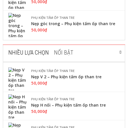
50,000
₫
Tấm ốp nhựa Nano Hoàng Hải HH916
160,000
₫
Tấm ốp tường pvc nano hay ...
PHỤ KIỆN TẤM ỐP THAN TRE
Nẹp góc trong – Phụ kiện tấm ốp than tre
50,000
₫
LỰA CHỌN CÁC TÙY CHỌN
NHIỀU LỰA CHỌN
NỔI BẬT
TRẦN NHỰA NANO
Tấm ốp nhựa Nano Bình Minh BM
816
PHỤ KIỆN TẤM ỐP THAN TRE
160,000
₫
–
190,000
₫
Nẹp V 2 – Phụ kiện tấm ốp than tre
Tấm ốp tường pvc nano hay ...
50,000
₫
LỰA CHỌN CÁC TÙY CHỌN
PHỤ KIỆN TẤM ỐP THAN TRE
Nẹp H nối – Phụ kiện tấm ốp than tre
50,000
₫
TRẦN NHỰA NANO
Tấm ốp nhựa Nano Hoàng Hải HH908
PHỤ KIỆN TẤM ỐP THAN TRE