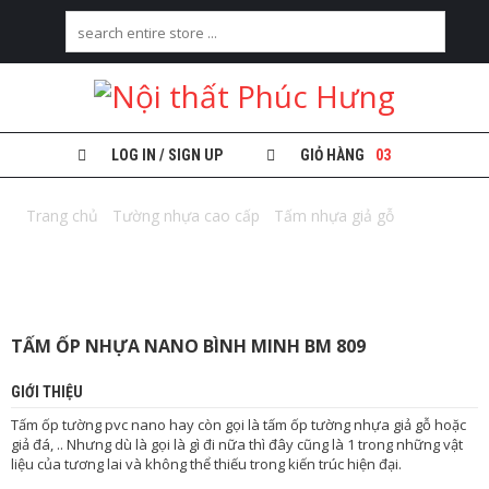
H
O
M
E
LOG IN / SIGN UP
GIỎ HÀNG
03
G
I
Trang chủ
/
Tường nhựa cao cấp
/
Tấm nhựa giả gỗ
/ Tấm ốp
Ớ
nhựa Nano Bình Minh BM 809
I
T
H
I
Ệ
TẤM ỐP NHỰA NANO BÌNH MINH BM 809
U
GIỚI THIỆU
T
R
Tấm ốp tường pvc nano hay còn gọi là tấm ốp tường nhựa giả gỗ hoặc
Ầ
giả đá, .. Nhưng dù là gọi là gì đi nữa thì đây cũng là 1 trong những vật
N
liệu của tương lai và không thể thiếu trong kiến trúc hiện đại.
N