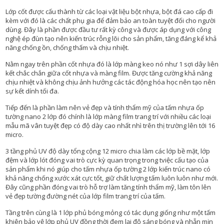
P
Lớp cốt được cấu thành từ các loại vật liệu bột nhựa, bột đá cao cấp đi
C
kèm với đó là các chất phụ gia để đảm bảo an toàn tuyệt đối cho người
Ầ
dùng. Đây là phần được đầu tư rất kỳ công và được áp dụng với công
U
nghệ ép đùn tạo nên kiến trúc rỗng lõi cho sản phẩm, tăng đáng kể khả
T
năng chống ồn, chống thấm và chịu nhiệt.
H
A
Nằm ngay trên phần cốt nhựa đó là lớp màng keo nó như 1 sợi dây liên
N
kết chắc chắn giữa cốt nhựa và màng film. Được tăng cường khả năng
G
chịu nhiệt và không chịu ảnh hưởng các tác động hóa học nên tạo nên
sự kết dính tối đa.
C
Ô
Tiếp đến là phần làm nên vẻ đẹp và tính thẩm mỹ của tấm nhựa ốp
N
tường nano 2 lớp đó chính là lớp màng film trang trí với nhiều các loại
G
mẫu mã vân tuyệt đẹp có độ dày cao nhất nhì trên thị trường lên tới 16
T
micro.
R
3 tầng phủ UV độ dày tổng cộng 12 micro chia làm các lớp bề mặt, lớp
Ì
đệm và lớp lót đóng vai trò cực kỳ quan trọng trong tviệc cấu tạo của
N
sản phẩm khi nó giúp cho tấm nhựa ốp tường 2 lớp kiến trúc nano có
H
khả năng chống xước xát cực tốt, giữ chất lượng tấm luôn luôn như mới.
T
Đây cũng phần đóng vai trò hỗ trợ làm tăng tính thẩm mỹ, làm tôn lên
H
vẻ đẹp tường đường nét của lớp film trang trí của tấm.
Ự
C
Tầng trên cùng là 1 lớp phủ bóng mỏng có tác dụng giống như một tấm
T
khiên bảo vệ lớp phủ UV đồng thời đem lại độ sáng bóng và nhẵn mịn
Ế