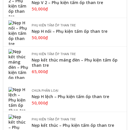
Nẹp V 2 – Phụ kiện tấm ốp than tre
160,000
₫
50,000
₫
Tấm ốp tường pvc nano hay ...
PHỤ KIỆN TẤM ỐP THAN TRE
LỰA CHỌN CÁC TÙY CHỌN
Nẹp H nối – Phụ kiện tấm ốp than tre
50,000
₫
PHỤ KIỆN TẤM ỐP THAN TRE
Nẹp kết thúc máng đèn – Phụ kiện tấm ốp
than tre
65,000
₫
CHƯA PHÂN LOẠI
Nẹp H lệch – Phụ kiện tấm ốp than tre
50,000
₫
PHỤ KIỆN TẤM ỐP THAN TRE
,
Nẹp kết thúc – Phụ kiện tấm ốp than tre
TRẦN NHỰA CAO CẤP
TRẦN NHỰA NANO