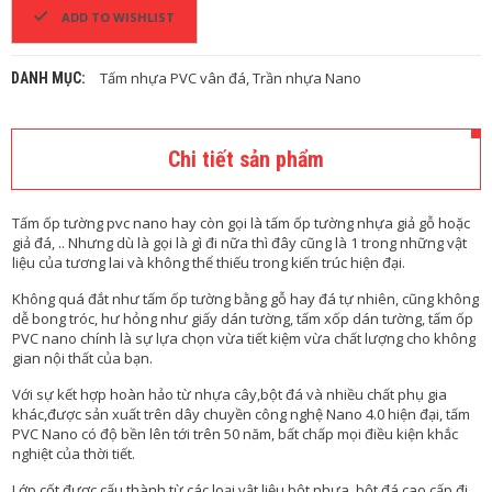
P
ADD TO WISHLIST
C
Ầ
U
Tấm nhựa PVC vân đá
,
Trần nhựa Nano
DANH MỤC:
T
H
A
N
Chi tiết sản phẩm
G
C
Tấm ốp tường pvc nano hay còn gọi là tấm ốp tường nhựa giả gỗ hoặc
Ô
giả đá, .. Nhưng dù là gọi là gì đi nữa thì đây cũng là 1 trong những vật
N
liệu của tương lai và không thể thiếu trong kiến trúc hiện đại.
G
T
Không quá đắt như tấm ốp tường bằng gỗ hay đá tự nhiên, cũng không
R
dễ bong tróc, hư hỏng như giấy dán tường, tấm xốp dán tường, tấm ốp
Ì
PVC nano chính là sự lựa chọn vừa tiết kiệm vừa chất lượng cho không
N
gian nội thất của bạn.
H
T
Với sự kết hợp hoàn hảo từ nhựa cây,bột đá và nhiều chất phụ gia
H
khác,được sản xuất trên dây chuyền công nghệ Nano 4.0 hiện đại, tấm
Ự
PVC Nano có độ bền lên tới trên 50 năm, bất chấp mọi điều kiện khắc
C
nghiệt của thời tiết.
T
Lớp cốt được cấu thành từ các loại vật liệu bột nhựa, bột đá cao cấp đi
Ế