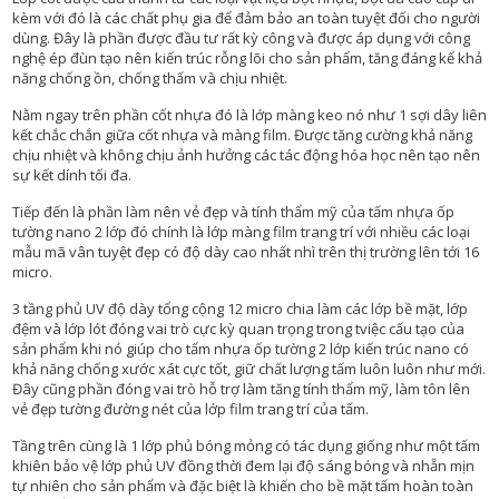
kèm với đó là các chất phụ gia để đảm bảo an toàn tuyệt đối cho người
dùng. Đây là phần được đầu tư rất kỳ công và được áp dụng với công
L
nghệ ép đùn tạo nên kiến trúc rỗng lõi cho sản phẩm, tăng đáng kể khả
I
năng chống ồn, chống thấm và chịu nhiệt.
Ê
N
Nằm ngay trên phần cốt nhựa đó là lớp màng keo nó như 1 sợi dây liên
H
kết chắc chắn giữa cốt nhựa và màng film. Được tăng cường khả năng
Ệ
chịu nhiệt và không chịu ảnh hưởng các tác động hóa học nên tạo nên
sự kết dính tối đa.
Tiếp đến là phần làm nên vẻ đẹp và tính thẩm mỹ của tấm nhựa ốp
tường nano 2 lớp đó chính là lớp màng film trang trí với nhiều các loại
mẫu mã vân tuyệt đẹp có độ dày cao nhất nhì trên thị trường lên tới 16
micro.
3 tầng phủ UV độ dày tổng cộng 12 micro chia làm các lớp bề mặt, lớp
đệm và lớp lót đóng vai trò cực kỳ quan trọng trong tviệc cấu tạo của
sản phẩm khi nó giúp cho tấm nhựa ốp tường 2 lớp kiến trúc nano có
khả năng chống xước xát cực tốt, giữ chất lượng tấm luôn luôn như mới.
Đây cũng phần đóng vai trò hỗ trợ làm tăng tính thẩm mỹ, làm tôn lên
vẻ đẹp tường đường nét của lớp film trang trí của tấm.
Tầng trên cùng là 1 lớp phủ bóng mỏng có tác dụng giống như một tấm
khiên bảo vệ lớp phủ UV đồng thời đem lại độ sáng bóng và nhẵn mịn
tự nhiên cho sản phẩm và đặc biệt là khiến cho bề mặt tấm hoàn toàn