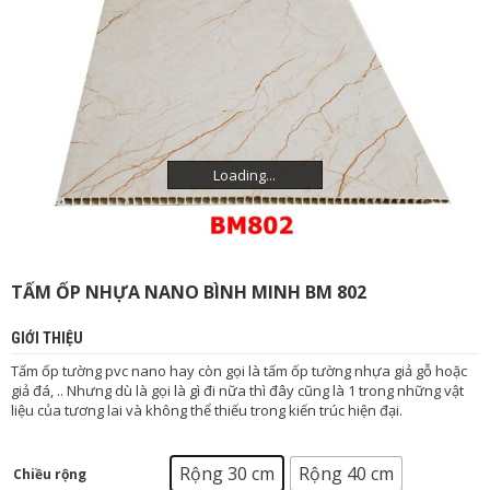
H
Ự
A
T
Ư
Ờ
N
Loading...
Loading...
Loading...
G
N
H
Ự
A
TẤM ỐP NHỰA NANO BÌNH MINH BM 802
S
À
GIỚI THIỆU
N
N
Tấm ốp tường pvc nano hay còn gọi là tấm ốp tường nhựa giả gỗ hoặc
H
giả đá, .. Nhưng dù là gọi là gì đi nữa thì đây cũng là 1 trong những vật
Ự
liệu của tương lai và không thể thiếu trong kiến trúc hiện đại.
A
Rộng 30 cm
Rộng 40 cm
P
Chiều rộng
: Rộng 30 cm