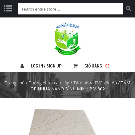
H
O
M
E
G
I
Ớ
LOG IN / SIGN UP
GIỎ HÀNG
03
I
T
H
Trang chủ
/
Tường nhựa cao cấp
/
Tấm nhựa PVC vân đá
/ TẤM
I
ỐP NHỰA NANO BÌNH MINH BM 802
Ệ
U
T
R
Ầ
N
N