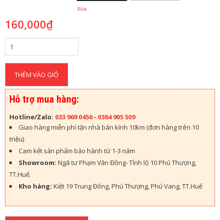
H
Xóa
À
O
160,000
₫
C
H
Ỉ
G
THÊM VÀO GIỎ
Ỗ
N
H
Hỗ trợ mua hàng:
Ự
A
Hotline/Zalo:
033 969 0456
-
0364 905 509
N
Giao hàng miễn phí tận nhà bán kính 10km (đơn hàng trên 10
G
O
triệu)
À
Cam kết sản phẩm bảo hành từ 1-3 năm
I
Showroom:
Ngã tư Phạm Văn Đồng- Tỉnh lộ 10 Phú Thượng,
T
R
TT.Huế.
Ờ
Kho hàng:
Kiệt 19 Trung Đông, Phú Thượng, Phú Vang, TT.Huế
I
Ố