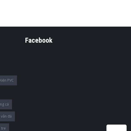
Facebook
Kiện PVC
ng cá
 vân đá
 tre