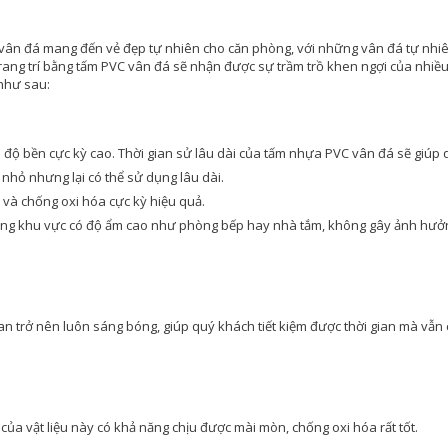
C vân đá mang đến vẻ đẹp tự nhiên cho căn phòng, với những vân đá tự nh
rang trí bằng tấm PVC vân đá sẽ nhận được sự trầm trồ khen ngợi của nhiều
như sau:
độ bền cực kỳ cao. Thời gian sử lâu dài của tấm nhựa PVC vân đá sẽ giúp
n nhỏ nhưng lại có thể sử dụng lâu dài.
à chống oxi hóa cực kỳ hiệu quả.
hững khu vực có độ ẩm cao như phòng bếp hay nhà tắm, không gây ảnh hưở
ian trở nên luôn sáng bóng, giúp quý khách tiết kiệm được thời gian mà vẫn
ủa vật liệu này có khả năng chịu được mài mòn, chống oxi hóa rất tốt.