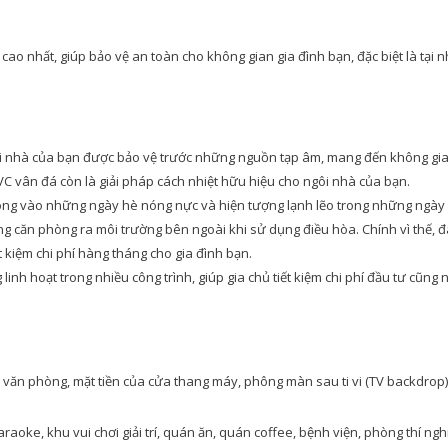
o nhất, giúp bảo vệ an toàn cho không gian gia đình bạn, đặc biệt là tại 
ôi nhà của bạn được bảo vệ trước những nguồn tạp âm, mang đến không gia
PVC vân đá còn là giải pháp cách nhiệt hữu hiệu cho ngôi nhà của bạn.
nóng vào những ngày hè nóng nực và hiện tượng lạnh lẽo trong những ngày
rong căn phòng ra môi trường bên ngoài khi sử dụng điều hòa. Chính vì thế, 
ết kiệm chi phí hàng tháng cho gia đình bạn.
nh hoạt trong nhiều công trình, giúp gia chủ tiết kiệm chi phí đầu tư cũng
ong văn phòng, mặt tiền của cửa thang máy, phông màn sau ti vi (TV backdrop
…
aoke, khu vui chơi giải trí, quán ăn, quán coffee, bệnh viện, phòng thí ng