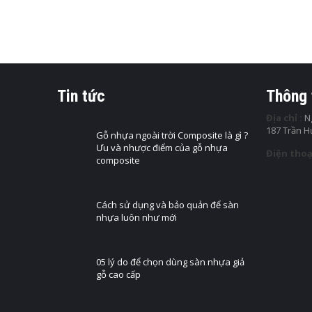
TẤM NH
240,000
Kích thướ
THÊM 
Tin tức
Thông 
Địa chỉ :
Ng
187 Trần 
TẤM NHỰA
Gỗ nhựa ngoài trời Composite là gì ?
TẤM NH
Ưu và nhược điểm của gỗ nhựa
Điện thoạ
MẪU HT
composite
260,000
Kích thướ
Cách sử dụng và bảo quản để sàn
nhựa luôn như mới
THÊM 
05 lý do để chọn dùng sàn nhựa giả
gỗ cao cấp
TẤM NHỰA
TẤM NH