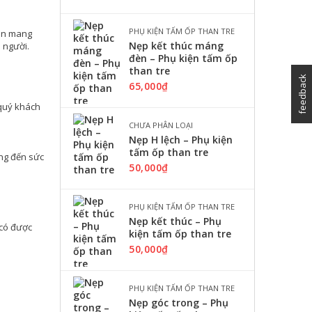
PHỤ KIỆN TẤM ỐP THAN TRE
iên mang
Nẹp kết thúc máng
 người.
đèn – Phụ kiện tấm ốp
than tre
feedback
65,000
₫
 quý khách
CHƯA PHÂN LOẠI
Nẹp H lệch – Phụ kiện
tấm ốp than tre
ng đến sức
50,000
₫
PHỤ KIỆN TẤM ỐP THAN TRE
Nẹp kết thúc – Phụ
 có được
kiện tấm ốp than tre
50,000
₫
PHỤ KIỆN TẤM ỐP THAN TRE
Nẹp góc trong – Phụ