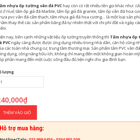
ấm nhựa ốp tường vân đá PVC
hay còn có rất nhiều tên gọi khác như:
tấ
á ở Huế
, tấm ốp giả đá Marble, tấm ốp giả đá granite, tấm ốp vân đá hoa cư
hựa pvc vân đá cẩm thạch, tấm nhựa giả đá hoa cương… là một loại sản ph
hằm thay thế các sản phẩm bằng đá tự nhiên thật với chi phí đắt và ngày c
iếm.
iện nay, bên cạnh những vật liệu ốp tường truyền thống thì
Tấm nhựa ốp 
á PVC
ngày càng được được ứng dụng nhiều trong nhà dân, căn hộ cũng n
ủa các toàn nhà chung cư, trung tâm thương mại. Sản phẩm tấm PVC vân đá
ông dụng, công năng hữu ích, không chỉ mang đến một không gian hoàn m
óp phần mang đến một cuộc sống đầu đủ tiện nghi cho gia đình bạn.
ố lượng
240,000
₫
THÊM VÀO GIỎ
Hỗ trợ mua hàng:
Hotline/Zalo:
033 969 0456
-
0364 905 509