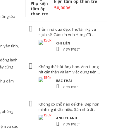
kiện tấm ốp than tre
50,000
₫
những tòa
Trần nhà quá đẹp. Thợ làm kỹ và
sạch sẽ. Cám ơn Anh Hưng đã ...
CHỊ LIÊN
n yên tĩnh,
VIEW TWEET
 đông lạnh
Không thể hài lòng hơn. Anh Hưng
đây cũng
rất cẩn thận và làm việc đúng tiến ...
 như đảm
BÁC THÁI
VIEW TWEET
Không có chỗ nào để chê. Đẹp hơn
mình nghĩ rất nhiều. Sàn nhà đi ...
), phòng
ANH THANH
VIEW TWEET
hiệm và các