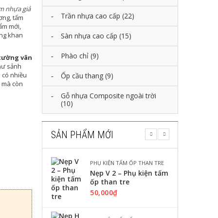
m nhựa giả
Trần nhựa cao cấp
(22)
ơng, tấm
ẩm mới,
àng khan
Sàn nhựa cao cấp
(15)
Phào chỉ
(9)
tường vân
hư sảnh
 có nhiều
Ốp cầu thang
(9)
ỹ mà còn
Gỗ nhựa Composite ngoài trời
(10)
SẢN PHẨM MỚI
PHỤ KIỆN TẤM ỐP THAN TRE
Nẹp V 2 – Phụ kiện tấm
ốp than tre
50,000
₫