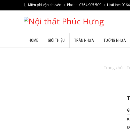
Miễn phí vận chuyển
Phone: 0364 905 509
HotLine: 0364
HOME
GIỚI THIỆU
TRẦN NHỰA
TƯỜNG NHỰA
Trang chủ
/
T
T
G
K
Đ