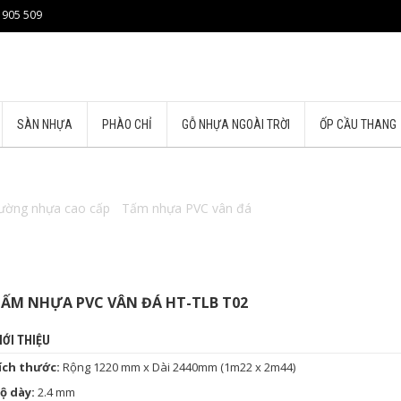
 905 509
SÀN NHỰA
PHÀO CHỈ
GỖ NHỰA NGOÀI TRỜI
ỐP CẦU THANG
ường nhựa cao cấp
/
Tấm nhựa PVC vân đá
/ TẤM NHỰA PVC VÂN Đ
ẤM NHỰA PVC VÂN ĐÁ HT-TLB T02
IỚI THIỆU
ích thước:
Rộng 1220 mm x Dài 2440mm (1m22 x 2m44)
ộ dày:
2.4 mm