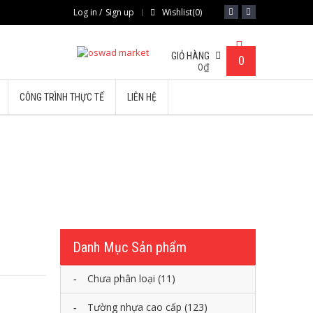
Log in
/
Sign up
Wishlist
(0)
GIỎ HÀNG
0
0
₫
CÔNG TRÌNH THỰC TẾ
LIÊN HỆ
Á HT-TLB T02
Danh Mục Sản phẩm
Chưa phân loại
(11)
Tường nhựa cao cấp
(123)