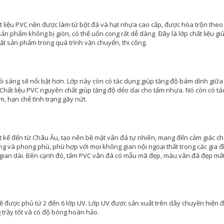
 liệu PVC nền được làm từ bột đá và hạt nhựa cao cấp, được hòa trộn theo 
ản phẩm không bị giòn, có thể uốn cong rất dễ dàng. Đây là lớp chất liệu gi
ặt sản phẩm trong quá trình vận chuyển, thi công.
ối sáng sẽ nổi bật hơn. Lớp này còn có tác dụng giúp tăng độ bám dính giữa
Chất liệu PVC nguyên chất giúp tăng độ dẻo dai cho tấm nhựa. Nó còn có tá
 hạn chế tình trạng gãy nứt.
t kế đến từ Châu Âu, tạo nên bề mặt vân đá tự nhiên, mang đến cảm giác ch
 và phong phú, phù hợp với mọi không gian nội ngoại thất trong các gia đ
 gian dài. Bên cạnh đó, tấm PVC vân đá có mẫu mã đẹp, màu vân đá đẹp mắ
sẽ được phủ từ 2 đến 6 lớp UV. Lớp UV được sản xuất trên dây chuyền hiện đ
trầy tốt và có độ bóng hoàn hảo.