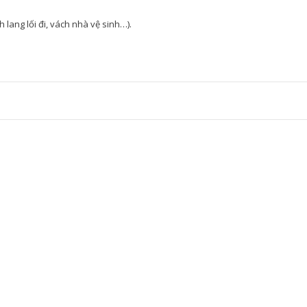
 lang lối đi, vách nhà vệ sinh…).
 PVC VÂN ĐÁ
ỰA PVC VÂN ĐÁ HT-945Y
₫
c: Rộng 1220 mm x ...
VÀO GIỎ
 PVC VÂN ĐÁ