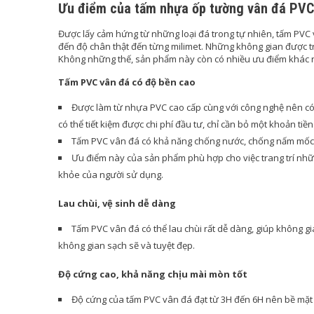
Ưu điểm của tấm nhựa ốp tường vân đá PVC
Được lấy cảm hứng từ những loại đá trong tự nhiên, tấm PV
đến độ chân thật đến từng milimet. Những không gian được t
Không những thế, sản phẩm này còn có nhiều ưu điểm khác 
Tấm PVC vân đá có độ bền cao
Được làm từ nhựa PVC cao cấp cùng với công nghệ nên có 
có thể tiết kiệm được chi phí đầu tư, chỉ cần bỏ một khoản tiề
Tấm PVC vân đá có khả năng chống nước, chống nấm mốc v
Ưu điểm này của sản phẩm phù hợp cho việc trang trí n
khỏe của người sử dụng.
Lau chùi, vệ sinh dễ dàng
Tấm PVC vân đá có thể lau chùi rất dễ dàng, giúp không g
không gian sạch sẽ và tuyệt đẹp.
Độ cứng cao, khả năng chịu mài mòn tốt
Độ cứng của tấm PVC vân đá đạt từ 3H đến 6H nên bề mặt c