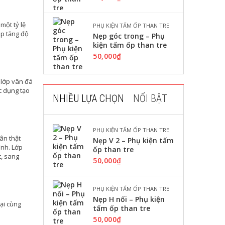
một tỷ lệ
PHỤ KIỆN TẤM ỐP THAN TRE
úp tăng độ
Nẹp góc trong – Phụ
kiện tấm ốp than tre
50,000
₫
 lớp vân đá
c dụng tạo
NHIỀU LỰA CHỌN
NỔI BẬT
PHỤ KIỆN TẤM ỐP THAN TRE
ân thật
Nẹp V 2 – Phụ kiện tấm
ình. Lớp
ốp than tre
t, sang
50,000
₫
PHỤ KIỆN TẤM ỐP THAN TRE
Nẹp H nối – Phụ kiện
ại cùng
tấm ốp than tre
50,000
₫