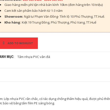
Giao hàng miễn phí tận nhà bán kính 10km (đơn hàng trên 10 triệu)
Cam kết sản phẩm bảo hành từ 1-3 năm
Showroom:
Ngã tư Phạm Văn Đồng- Tỉnh lộ 10 Phú Thượng, TT.Huế.
Kho hàng:
Kiệt 19 Trung Đông, Phú Thượng, Phú Vang, TT.Huế
ADD TO WISHLIST
Tấm nhựa PVC vân đá
ANH MỤC:
m: Lớp nhựa PVC rắn chắc, có tác dụng chống thấm hiệu quả, được phủ thê
ợc bảo vệ bằng tấm film PE sáng bóng.