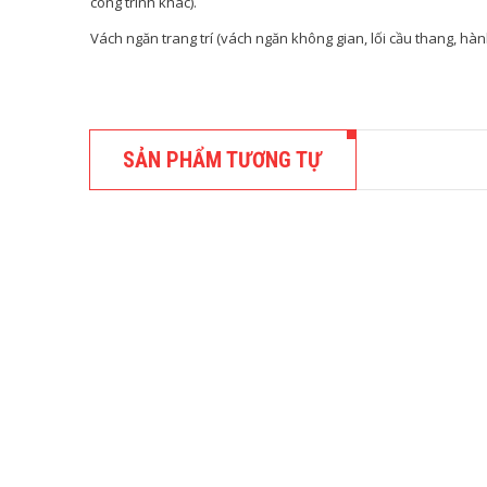
công trình khác).
Vách ngăn trang trí (vách ngăn không gian, lối cầu thang, hành
SẢN PHẨM TƯƠNG TỰ
TẤM NHỰA
TẤM NH
470,000
Kích thướ
THÊM 
TẤM NHỰA