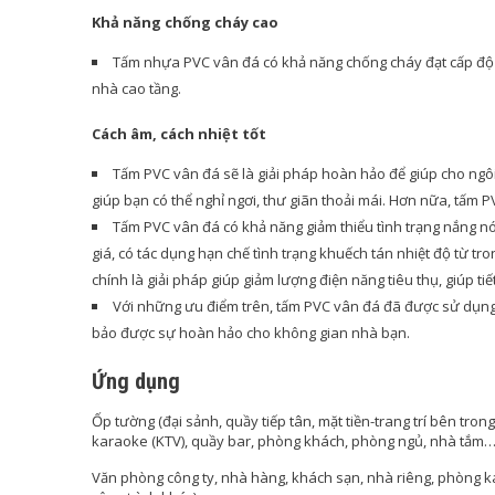
Khả năng chống cháy cao
Tấm nhựa PVC vân đá có khả năng chống cháy đạt cấp độ ca
nhà cao tầng.
Cách âm, cách nhiệt tốt
Tấm PVC vân đá sẽ là giải pháp hoàn hảo để giúp cho ng
giúp bạn có thể nghỉ ngơi, thư giãn thoải mái. Hơn nữa, tấm 
Tấm PVC vân đá có khả năng giảm thiểu tình trạng nắng 
giá, có tác dụng hạn chế tình trạng khuếch tán nhiệt độ từ t
chính là giải pháp giúp giảm lượng điện năng tiêu thụ, giúp ti
Với những ưu điểm trên, tấm PVC vân đá đã được sử dụng li
bảo được sự hoàn hảo cho không gian nhà bạn.
Ứng dụng
Ốp tường (đại sảnh, quầy tiếp tân, mặt tiền-trang trí bên tr
karaoke (KTV), quầy bar, phòng khách, phòng ngủ, nhà tắm
Văn phòng công ty, nhà hàng, khách sạn, nhà riêng, phòng kar