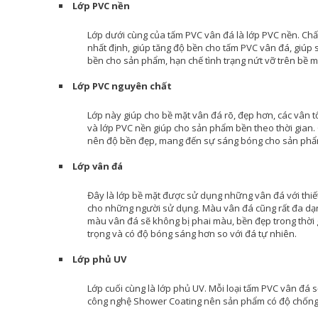
Lớp PVC nền
Lớp dưới cùng của tấm PVC vân đá là lớp PVC nền. Chất
nhất định, giúp tăng độ bền cho tấm PVC vân đá, giúp s
bền cho sản phẩm, hạn chế tình trạng nứt vỡ trên bề m
Lớp PVC nguyên chất
Lớp này giúp cho bề mặt vân đá rõ, đẹp hơn, các vân t
và lớp PVC nền giúp cho sản phẩm bền theo thời gian. 
nên độ bền đẹp, mang đến sự sáng bóng cho sản phẩm,
Lớp vân đá
Đây là lớp bề mặt được sử dụng những vân đá với thiế
cho những người sử dụng. Màu vân đá cũng rất đa dạng
màu vân đá sẽ không bị phai màu, bền đẹp trong thời
trọng và có độ bóng sáng hơn so với đá tự nhiên.
Lớp phủ UV
Lớp cuối cùng là lớp phủ UV. Mỗi loại tấm PVC vân đá 
công nghệ Shower Coating nên sản phẩm có độ chống 