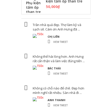
kiện tấm ốp than tre
50,000
₫
Trần nhà quá đẹp. Thợ làm kỹ và
sạch sẽ. Cám ơn Anh Hưng đã ...
CHỊ LIÊN
VIEW TWEET
Không thể hài lòng hơn. Anh Hưng
rất cẩn thận và làm việc đúng tiến ...
BÁC THÁI
VIEW TWEET
Không có chỗ nào để chê. Đẹp hơn
mình nghĩ rất nhiều. Sàn nhà đi ...
ANH THANH
VIEW TWEET