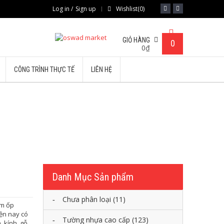
Log in
/
Sign up
Wishlist
(0)
GIỎ HÀNG
0
0
₫
CÔNG TRÌNH THỰC TẾ
LIÊN HỆ
c mẫu SN10
Danh Mục Sản phẩm
Chưa phân loại
(11)
ấm ốp
iện nay có
Tường nhựa cao cấp
(123)
, kính, gỗ…