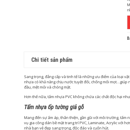
M
n
D
Chi tiết sản phẩm
Sang trọng, đẳng cấp và tinh tế là những ưu điểm của loại v
nhựa có khả năng chịu nước tuyệt đối, chống mối mọt…giúp
đầu, mệt mỏi và chóng mặt.
Hơn thế nữa, tấm nhựa PVC không chứa các chất độc hại như 
Tấm nhựa ốp tường giả gỗ
Mang đến sự ấm áp, thân thiện, gần gũi với môi trường, tấm 
vụ gia công dán bề mặt trang trí PVC, Laminate, Acrylic với 
nhà bạn vẻ đẹp sang trọng, độc đáo và cuốn hút.