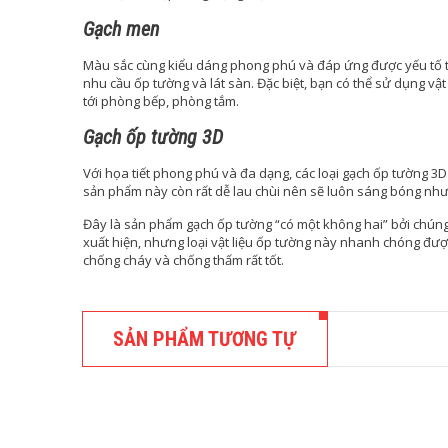
Gạch men
Màu sắc cùng kiểu dáng phong phú và đáp ứng được yếu tố t
nhu cầu ốp tường và lát sàn. Đặc biệt, bạn có thể sử dụng vậ
tới phòng bếp, phòng tắm.
Gạch ốp tường 3D
Với họa tiết phong phú và đa dạng, các loại gạch ốp tường 3D
sản phẩm này còn rất dễ lau chùi nên sẽ luôn sáng bóng như
Đây là sản phẩm gạch ốp tường “có một không hai” bởi chúng
xuất hiện, nhưng loại vật liệu ốp tường này nhanh chóng đượ
chống cháy và chống thấm rất tốt.
SẢN PHẨM TƯƠNG TỰ
TẤM ỐP N
Tấm nhự