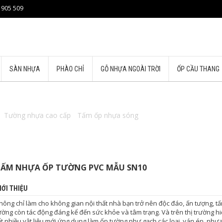
 905 509
SÀN NHỰA
PHÀO CHỈ
GỖ NHỰA NGOÀI TRỜI
ỐP CẦU THANG
/
Tường nhựa cao cấp
/
Tấm ốp nhựa sóng
/ Tấm nhựa ốp tường pv
ẤM NHỰA ỐP TƯỜNG PVC MẪU SN10
IỚI THIỆU
hông chỉ làm cho không gian nội thất nhà bạn trở nên độc đáo, ấn tượng, t
ường còn tác động đáng kể đến sức khỏe và tâm trạng. Và trên thị trường h
ất nhiều vật liệu mới ứng dụng làm ốp tường như gạch các loại, ván ép, nhựa