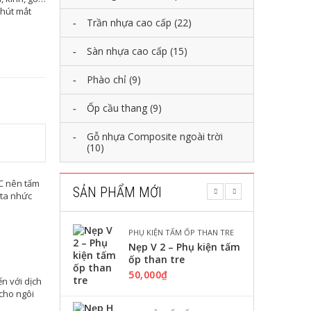
“hút mắt
Trần nhựa cao cấp
(22)
Sàn nhựa cao cấp
(15)
Phào chỉ
(9)
Ốp cầu thang
(9)
Gỗ nhựa Composite ngoài trời
(10)
VC nên tấm
SẢN PHẨM MỚI
 ta nhức
PHỤ KIỆN TẤM ỐP THAN TRE
Nẹp V 2 – Phụ kiện tấm
ốp than tre
50,000
₫
n với dịch
 cho ngôi