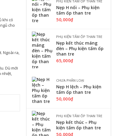
PHỤ KIỆN TẤM ỐP THAN TRE
Nẹp H nối – Phụ kiện
tấm ốp than tre
50,000
₫
 khi có
g ngủ cho
PHỤ KIỆN TẤM ỐP THAN TRE
Nẹp kết thúc máng
đèn – Phụ kiện tấm ốp
. Ngoài ra,
than tre
65,000
₫
ệu. Dù mới
 nhiệt,
CHƯA PHÂN LOẠI
Nẹp H lệch – Phụ kiện
tấm ốp than tre
50,000
₫
PHỤ KIỆN TẤM ỐP THAN TRE
Nẹp kết thúc – Phụ
kiện tấm ốp than tre
50,000
₫