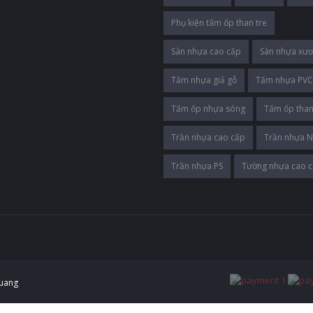
Phụ kiện tấm ốp than tre
Sàn nhựa cao cấp
Sàn nhựa xươ
Tấm nhựa giả gỗ
Tấm nhựa PVC
Tấm ốp nhựa sóng
Tấm ốp than
Trần nhựa cao cấp
Trần nhựa 
Trần nhựa PS
Tường nhựa cao 
uang