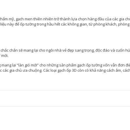
hẩm mỹ, gạch men thiên nhiên trở thành lựa chọn hàng đầu của các gia chủ
t liệu này để ốp tường trong hầu hết các không gian, từ phòng khách, phòn
 chắc chắn sẽ mang lại cho ngôi nhà vẻ đẹp sang trọng, độc đáo và cuốn hút
 mới.
 mang lại “làn gió mới” cho những sản phẩm gạch ốp tường vốn vẫn đơn đi
c các gia chủ ưa chuộng. Các loại gạch ốp 3D còn có khả năng cách âm, cách
HỰA SÓNG
a ốp tường pvc mẫu SC17