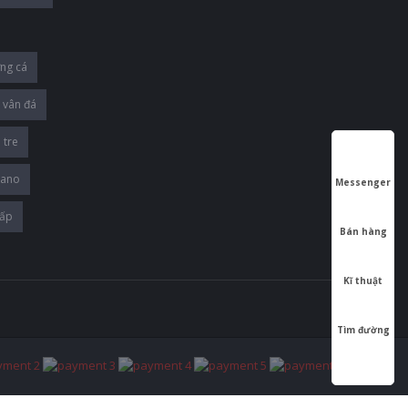
ng cá
 vân đá
 tre
Nano
Messenger
cấp
Bán hàng
Kĩ thuật
Tìm đường