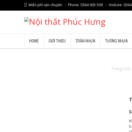
Miễn phí vận chuyển
Phone: 0364 905 509
HotLine: 0364
HOME
GIỚI THIỆU
TRẦN NHỰA
TƯỜNG NHỰA
Trang chủ
T
G
K
t
r