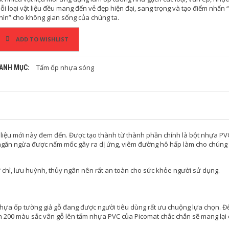
ỗi loại vật liệu đều mang đến vẻ đẹp hiện đại, sang trọng và tạo điểm nhấn 
hìn” cho không gian sống của chúng ta.
ADD TO WISHLIST
Tấm ốp nhựa sóng
ANH MỤC:
ật liệu mới này đem đến. Được tạo thành từ thành phần chính là bột nhựa P
 ngăn ngừa được nấm mốc gây ra dị ứng, viêm đường hô hấp làm cho chúng
chì, lưu huỳnh, thủy ngân nên rất an toàn cho sức khỏe người sử dụng.
nhựa ốp tường giả gỗ đang được người tiêu dùng rất ưu chuộng lựa chọn. Đế
hơn 200 màu sắc vân gỗ lên tấm nhựa PVC của Picomat chắc chắn sẽ mang lại