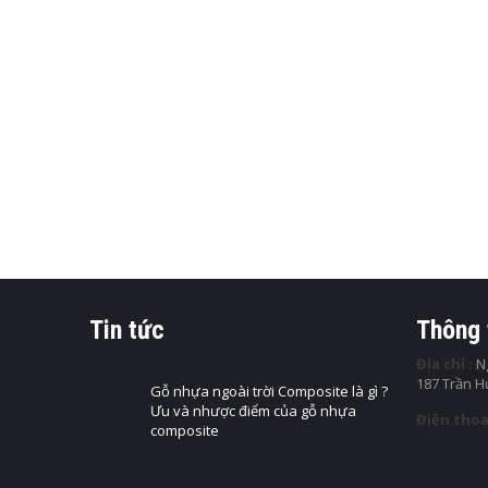
TẤM ỐP N
Tấm nhự
Không chỉ
ĐỌC TI
TẤM ỐP N
Tấm nhự
Không chỉ
Tin tức
Thông 
Địa chỉ :
Ng
ĐỌC TI
187 Trần 
Gỗ nhựa ngoài trời Composite là gì ?
Ưu và nhược điểm của gỗ nhựa
Điện thoạ
composite