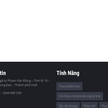
HỰA SÓNG
a ốp tường pvc mẫu SC18
 làm cho không gian ...
ẾP
HỰA SÓNG
a ốp tường pvc mẫu HS21
 làm cho không gian ...
tin
Tính Năng
ã tư Phạm Văn Đồng – Tỉnh lộ 10 –
ẾP
Hưng Đạo – Thành phố Huế
Chưa phân loại
i:
0364 905 509
Gỗ nhựa Composite ngoài trời
Ốp cầu thang
Phào chỉ
Phụ 