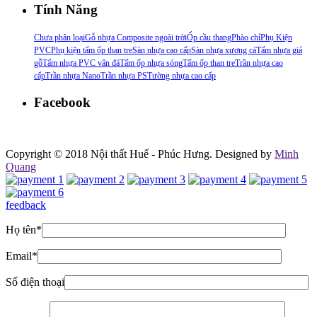
Tính Năng
Chưa phân loại
Gỗ nhựa Composite ngoài trời
Ốp cầu thang
Phào chỉ
Phụ Kiện
PVC
Phụ kiện tấm ốp than tre
Sàn nhựa cao cấp
Sàn nhựa xương cá
Tấm nhựa giả
gỗ
Tấm nhựa PVC vân đá
Tấm ốp nhựa sóng
Tấm ốp than tre
Trần nhựa cao
cấp
Trần nhựa Nano
Trần nhựa PS
Tường nhựa cao cấp
Facebook
Copyright © 2018 Nội thất Huế - Phúc Hưng. Designed by
Minh
Quang
feedback
Họ tên
*
Email
*
Số điện thoại