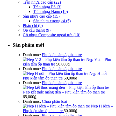
Trần nhựa cao cấp
(22)
Trần nhựa PS
(3)
Trần nhựa Nano
(19)
Sàn nhựa cao cấp
(15)
Sàn nhựa xương cá
(5)
Phào chỉ
(9)
Ốp cầu thang
(9)
Gỗ nhựa Composite ngoài trời
(10)
Sản phẩm mới
Danh mục:
Phụ kiện tấm ốp than tre
Nẹp V 2 – Phụ
kiện tấm ốp than tre
50,000
₫
Danh mục:
Phụ kiện tấm ốp than tre
Nẹp H nối –
Phụ kiện tấm ốp than tre
50,000
₫
Danh mục:
Phụ kiện tấm ốp than tre
Nẹp kết thúc máng đèn – Phụ kiện tấm ốp than tre
65,000
₫
Danh mục:
Chưa phân loại
Nẹp H lệch –
Phụ kiện tấm ốp than tre
50,000
₫
Danh mục:
Phụ kiện tấm ốp than tre