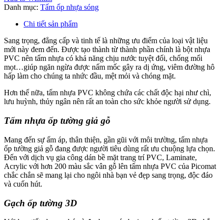
Danh mục:
Tấm ốp nhựa sóng
Chi tiết sản phẩm
Sang trọng, đẳng cấp và tinh tế là những ưu điểm của loại vật liệu
mới này đem đến. Được tạo thành từ thành phần chính là bột nhựa
PVC nên tấm nhựa có khả năng chịu nước tuyệt đối, chống mối
mọt…giúp ngăn ngừa được nấm mốc gây ra dị ứng, viêm đường hô
hấp làm cho chúng ta nhức đầu, mệt mỏi và chóng mặt.
Hơn thế nữa, tấm nhựa PVC không chứa các chất độc hại như chì,
lưu huỳnh, thủy ngân nên rất an toàn cho sức khỏe người sử dụng.
Tấm nhựa ốp tường giả gỗ
Mang đến sự ấm áp, thân thiện, gần gũi với môi trường, tấm nhựa
ốp tường giả gỗ đang được người tiêu dùng rất ưu chuộng lựa chọn.
Đến với dịch vụ gia công dán bề mặt trang trí PVC, Laminate,
Acrylic với hơn 200 màu sắc vân gỗ lên tấm nhựa PVC của Picomat
chắc chắn sẽ mang lại cho ngôi nhà bạn vẻ đẹp sang trọng, độc đáo
và cuốn hút.
Gạch ốp tường 3D