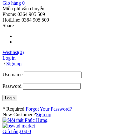
Giỏ hàng
0
Miễn phí vận chuyển
Phone: 0364 905 509
HotLine: 0364 905 509
Share
Wishlist
(0)
Log in
/
Sign up
Username
Password
* Required
Forgot Your Password?
New Customer ?
Sign up
Giỏ hàng
0
₫
0