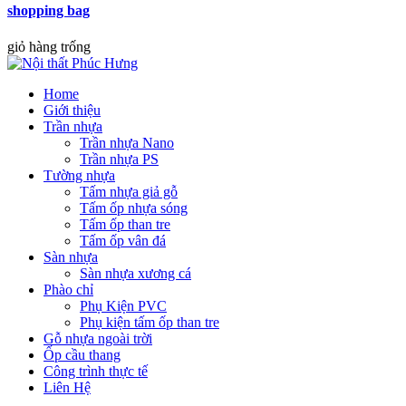
shopping bag
giỏ hàng trống
Home
Giới thiệu
Trần nhựa
Trần nhựa Nano
Trần nhựa PS
Tường nhựa
Tấm nhựa giả gỗ
Tấm ốp nhựa sóng
Tấm ốp than tre
Tấm ốp vân đá
Sàn nhựa
Sàn nhựa xương cá
Phào chỉ
Phụ Kiện PVC
Phụ kiện tấm ốp than tre
Gỗ nhựa ngoài trời
Ốp cầu thang
Công trình thực tế
Liên Hệ