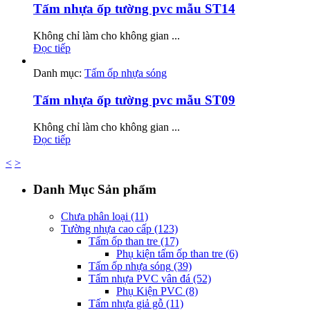
Tấm nhựa ốp tường pvc mẫu ST14
Không chỉ làm cho không gian ...
Đọc tiếp
Danh mục:
Tấm ốp nhựa sóng
Tấm nhựa ốp tường pvc mẫu ST09
Không chỉ làm cho không gian ...
Đọc tiếp
<
>
Danh Mục Sản phẩm
Chưa phân loại
(11)
Tường nhựa cao cấp
(123)
Tấm ốp than tre
(17)
Phụ kiện tấm ốp than tre
(6)
Tấm ốp nhựa sóng
(39)
Tấm nhựa PVC vân đá
(52)
Phụ Kiện PVC
(8)
Tấm nhựa giả gỗ
(11)