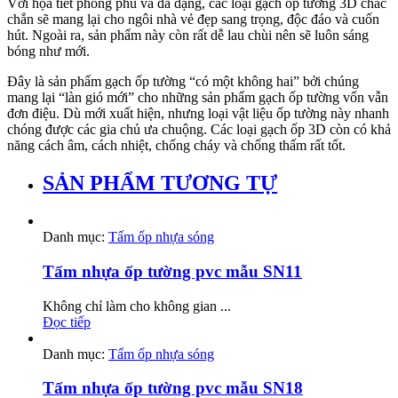
Với họa tiết phong phú và đa dạng, các loại gạch ốp tường 3D chắc
chắn sẽ mang lại cho ngôi nhà vẻ đẹp sang trọng, độc đáo và cuốn
hút. Ngoài ra, sản phẩm này còn rất dễ lau chùi nên sẽ luôn sáng
bóng như mới.
Đây là sản phẩm gạch ốp tường “có một không hai” bởi chúng
mang lại “làn gió mới” cho những sản phẩm gạch ốp tường vốn vẫn
đơn điệu. Dù mới xuất hiện, nhưng loại vật liệu ốp tường này nhanh
chóng được các gia chủ ưa chuộng. Các loại gạch ốp 3D còn có khả
năng cách âm, cách nhiệt, chống cháy và chống thấm rất tốt.
SẢN PHẨM TƯƠNG TỰ
Danh mục:
Tấm ốp nhựa sóng
Tấm nhựa ốp tường pvc mẫu SN11
Không chỉ làm cho không gian ...
Đọc tiếp
Danh mục:
Tấm ốp nhựa sóng
Tấm nhựa ốp tường pvc mẫu SN18