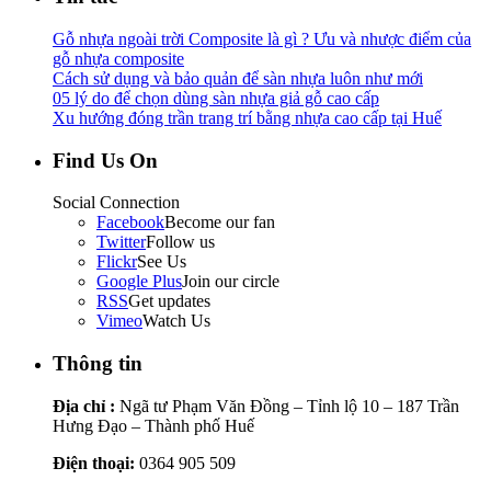
Gỗ nhựa ngoài trời Composite là gì ? Ưu và nhược điểm của
gỗ nhựa composite
Cách sử dụng và bảo quản để sàn nhựa luôn như mới
05 lý do để chọn dùng sàn nhựa giả gỗ cao cấp
Xu hướng đóng trần trang trí bằng nhựa cao cấp tại Huế
Find Us On
Social Connection
Facebook
Become our fan
Twitter
Follow us
Flickr
See Us
Google Plus
Join our circle
RSS
Get updates
Vimeo
Watch Us
Thông tin
Địa chỉ :
Ngã tư Phạm Văn Đồng – Tỉnh lộ 10 – 187 Trần
Hưng Đạo – Thành phố Huế
Điện thoại:
0364 905 509