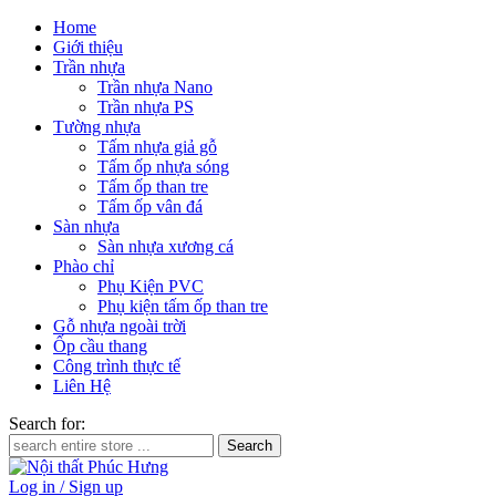
Home
Giới thiệu
Trần nhựa
Trần nhựa Nano
Trần nhựa PS
Tường nhựa
Tấm nhựa giả gỗ
Tấm ốp nhựa sóng
Tấm ốp than tre
Tấm ốp vân đá
Sàn nhựa
Sàn nhựa xương cá
Phào chỉ
Phụ Kiện PVC
Phụ kiện tấm ốp than tre
Gỗ nhựa ngoài trời
Ốp cầu thang
Công trình thực tế
Liên Hệ
Search for:
Log in / Sign up