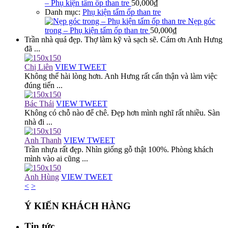
– Phụ kiện tấm ốp than tre
50,000
₫
Danh mục:
Phụ kiện tấm ốp than tre
Nẹp góc
trong – Phụ kiện tấm ốp than tre
50,000
₫
Trần nhà quá đẹp. Thợ làm kỹ và sạch sẽ. Cám ơn Anh Hưng
đã ...
Chị Liên
VIEW TWEET
Không thể hài lòng hơn. Anh Hưng rất cẩn thận và làm việc
đúng tiến ...
Bác Thái
VIEW TWEET
Không có chỗ nào để chê. Đẹp hơn mình nghĩ rất nhiều. Sàn
nhà đi ...
Anh Thanh
VIEW TWEET
Trần nhựa rất đẹp. Nhìn giống gỗ thật 100%. Phòng khách
mình vào ai cũng ...
Anh Hùng
VIEW TWEET
<
>
Ý KIẾN KHÁCH HÀNG
Tin tức