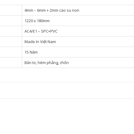
4mm – 6mm + 2mm cao su non
1220 x 180mm
AC4/E1 – SPC+PVC
Made In Việt Nam
15 Năm
Bản to, hèm phẳng, chốn
 CAO CẤP
a MAT Floor Mã ZB 714
₫
–
315,000
₫
Mat Floor 4mm - ...