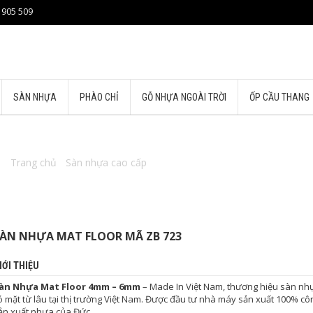
 905 509
SÀN NHỰA
PHÀO CHỈ
GỖ NHỰA NGOÀI TRỜI
ỐP CẦU THANG
Trang chủ
/
Sàn nhựa cao cấp
/ Sàn nhựa MAT Floor Mã ZB 723
ÀN NHỰA MAT FLOOR MÃ ZB 723
IỚI THIỆU
àn Nhựa Mat Floor 4mm – 6mm
– Made In Việt Nam, thương hiệu sàn nh
ó mặt từ lâu tại thị trường Việt Nam. Được đầu tư nhà máy sản xuất 100% c
ản xuất nhựa của Đức.