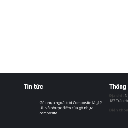
SÀN NHỰA
Sàn nhự
230,000
Sàn Nhựa 
LỰA C
SÀN NHỰA
Sàn nhự
Tin tức
Thông 
230,000
Địa chỉ :
Ng
Sàn Nhựa 
187 Trần 
Gỗ nhựa ngoài trời Composite là gì ?
Ưu và nhược điểm của gỗ nhựa
Điện thoạ
composite
LỰA C