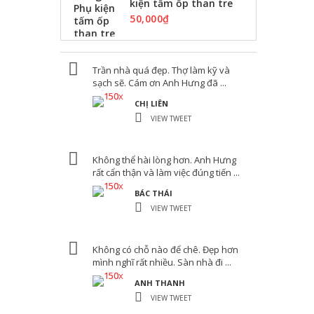
kiện tấm ốp than tre
50,000
₫
Trần nhà quá đẹp. Thợ làm kỹ và
sạch sẽ. Cám ơn Anh Hưng đã ...
CHỊ LIÊN
VIEW TWEET
Không thể hài lòng hơn. Anh Hưng
rất cẩn thận và làm việc đúng tiến ...
BÁC THÁI
VIEW TWEET
Không có chỗ nào để chê. Đẹp hơn
mình nghĩ rất nhiều. Sàn nhà đi ...
ANH THANH
VIEW TWEET