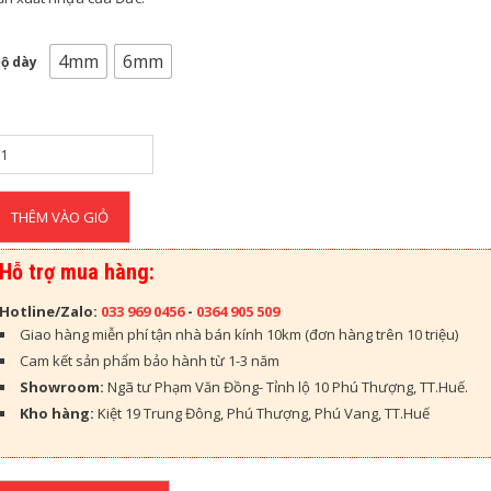
4mm
6mm
ộ dày
THÊM VÀO GIỎ
Hỗ trợ mua hàng:
Hotline/Zalo:
033 969 0456
-
0364 905 509
Giao hàng miễn phí tận nhà bán kính 10km (đơn hàng trên 10 triệu)
Cam kết sản phẩm bảo hành từ 1-3 năm
Showroom:
Ngã tư Phạm Văn Đồng- Tỉnh lộ 10 Phú Thượng, TT.Huế.
Kho hàng:
Kiệt 19 Trung Đông, Phú Thượng, Phú Vang, TT.Huế