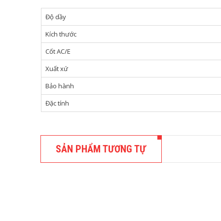
Độ dầy
Kích thước
Cốt AC/E
Xuất xứ
Bảo hành
Đặc tính
SẢN PHẨM TƯƠNG TỰ
SÀN NHỰA
Sàn nhự
230,000
Sàn Nhựa 