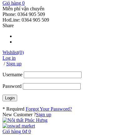
Giỏ hàng
0
Miễn phí vận chuyển
Phone: 0364 905 509
HotLine: 0364 905 509
Share
Wishlist
(0)
Log in
/
Sign up
Username
Password
* Required
Forgot Your Password?
New Customer ?
Sign up
Giỏ hàng
0
₫
0