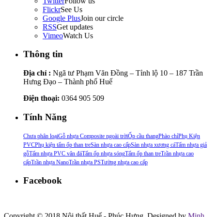
Twitter
Follow us
Flickr
See Us
Google Plus
Join our circle
RSS
Get updates
Vimeo
Watch Us
Thông tin
Địa chỉ :
Ngã tư Phạm Văn Đồng – Tỉnh lộ 10 – 187 Trần
Hưng Đạo – Thành phố Huế
Điện thoại:
0364 905 509
Tính Năng
Chưa phân loại
Gỗ nhựa Composite ngoài trời
Ốp cầu thang
Phào chỉ
Phụ Kiện
PVC
Phụ kiện tấm ốp than tre
Sàn nhựa cao cấp
Sàn nhựa xương cá
Tấm nhựa giả
gỗ
Tấm nhựa PVC vân đá
Tấm ốp nhựa sóng
Tấm ốp than tre
Trần nhựa cao
cấp
Trần nhựa Nano
Trần nhựa PS
Tường nhựa cao cấp
Facebook
Copyright © 2018 Nội thất Huế - Phúc Hưng. Designed by
Minh