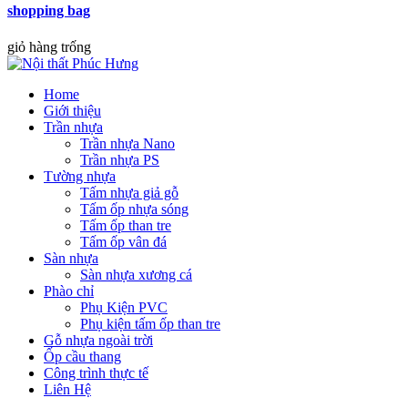
shopping bag
giỏ hàng trống
Home
Giới thiệu
Trần nhựa
Trần nhựa Nano
Trần nhựa PS
Tường nhựa
Tấm nhựa giả gỗ
Tấm ốp nhựa sóng
Tấm ốp than tre
Tấm ốp vân đá
Sàn nhựa
Sàn nhựa xương cá
Phào chỉ
Phụ Kiện PVC
Phụ kiện tấm ốp than tre
Gỗ nhựa ngoài trời
Ốp cầu thang
Công trình thực tế
Liên Hệ