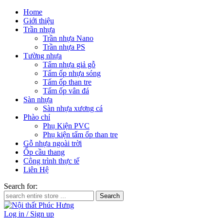
Home
Giới thiệu
Trần nhựa
Trần nhựa Nano
Trần nhựa PS
Tường nhựa
Tấm nhựa giả gỗ
Tấm ốp nhựa sóng
Tấm ốp than tre
Tấm ốp vân đá
Sàn nhựa
Sàn nhựa xương cá
Phào chỉ
Phụ Kiện PVC
Phụ kiện tấm ốp than tre
Gỗ nhựa ngoài trời
Ốp cầu thang
Công trình thực tế
Liên Hệ
Search for:
Log in / Sign up