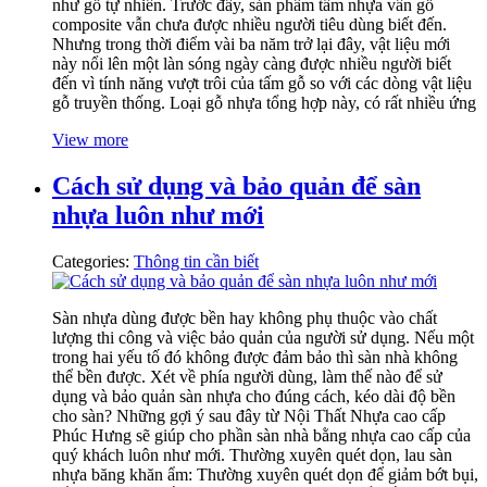
như gỗ tự nhiên. Trước đây, sản phẩm tấm nhựa vân gỗ
composite vẫn chưa được nhiều người tiêu dùng biết đến.
Nhưng trong thời điểm vài ba năm trở lại đây, vật liệu mới
này nổi lên một làn sóng ngày càng được nhiều người biết
đến vì tính năng vượt trôi của tấm gỗ so với các dòng vật liệu
gỗ truyền thống. Loại gỗ nhựa tổng hợp này, có rất nhiều ứng
View more
Cách sử dụng và bảo quản để sàn
nhựa luôn như mới
Categories:
Thông tin cần biết
Sàn nhựa dùng được bền hay không phụ thuộc vào chất
lượng thi công và việc bảo quản của người sử dụng. Nếu một
trong hai yếu tố đó không được đảm bảo thì sàn nhà không
thể bền được. Xét về phía người dùng, làm thế nào để sử
dụng và bảo quản sàn nhựa cho đúng cách, kéo dài độ bền
cho sàn? Những gợi ý sau đây từ Nội Thất Nhựa cao cấp
Phúc Hưng sẽ giúp cho phần sàn nhà bằng nhựa cao cấp của
quý khách luôn như mới. Thường xuyên quét dọn, lau sàn
nhựa băng khăn ẩm: Thường xuyên quét dọn để giảm bớt bụi,