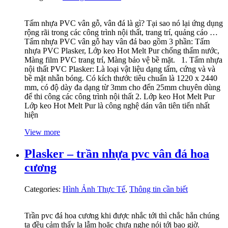
Tấm nhựa PVC vân gỗ, vân đá là gì? Tại sao nó lại ứng dụng
rộng rãi trong các công trình nội thất, trang trí, quảng cáo …
Tấm nhựa PVC vân gỗ hay vân đá bao gồm 3 phần: Tấm
nhựa PVC Plasker, Lớp keo Hot Melt Pur chống thấm nước,
Màng film PVC trang trí, Màng bảo vệ bề mặt. 1. Tấm nhựa
nội thất PVC Plasker: Là loại vật liệu dạng tấm, cứng và và
bề mặt nhẫn bóng. Có kích thước tiêu chuẩn là 1220 x 2440
mm, có độ dày đa dạng từ 3mm cho đến 25mm chuyên dùng
để thi công các công trình nội thất 2. Lớp keo Hot Melt Pur
Lớp keo Hot Melt Pur là công nghệ dán vân tiên tiến nhất
hiện
View more
Plasker – trần nhựa pvc vân đá hoa
cương
Categories:
Hình Ảnh Thực Tế
,
Thông tin cần biết
Trần pvc đá hoa cương khi được nhắc tới thì chắc hẳn chúng
ta đều cảm thấy lạ lẫm hoặc chưa nghe nói tới bao giờ.